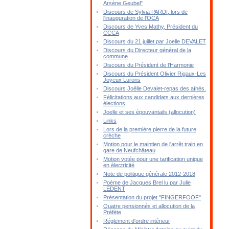
Arsène Geubel"
Discours de Sylvia PARDI, lors de
l'inauguration de l'OCA
Discours de Yves Mathy, Président du
CCCA
Discours du 21 juillet par Joelle DEVALET
Discours du Directeur général de la
commune
Discours du Président de l'Harmonie
Discours du Président Olivier Rigaux-Les
Joyeux Lurons
Discours Joëlle Devalet-repas des aînés.
Félicitations aux candidats aux dernières
élections
Joelle et ses épouvantails (allocution)
Links
Lors de la première pierre de la future
crèche
Motion pour le maintien de l'arrêt train en
gare de Neufchâteau
Motion votée pour une tarification unique
en électricité
Note de politique générale 2012-2018
Poème de Jacques Brel lu par Julie
LEDENT
Présentation du projet "FINGERFOOF"
Quatre pensionnés et allocution de la
Préfète
Réglement d'ordre intérieur