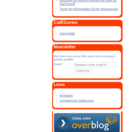
Réponse du Ministre Antoine au sujet du
Hall Sportif
Texte de présentation-Ecole Namoussart
CatÉGories
chestrolais
Newsletter
Abonnez-vous pour être averti des nouveaux
articles publiés.
Email
Liens
formation
compagnons batisseurs