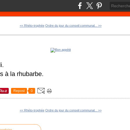
<< Rhéto-trophée
Ordre du jour du conseil communal... >>
i.
s à la rhubarbe.
Repost
0
<< Rhéto-trophée
Ordre du jour du conseil communal... >>
mentaire