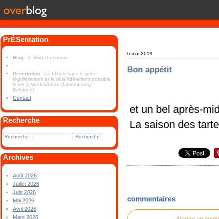
PrÉSentation
6 mai 2019
Blog
: le blog chestrolais
Bon appétit
Description
: Le blog retrace le plus
régulièrement et le plus fidèlement possible
la vie à Neufchâteau (Luxembourg-
Belgique).
Contact
et un bel après-mid
Recherche
La saison des tarte
Archives
Août 2026
Juillet 2026
Juin 2026
commentaires
Mai 2026
Avril 2026
Mars 2026
Ajouter un com