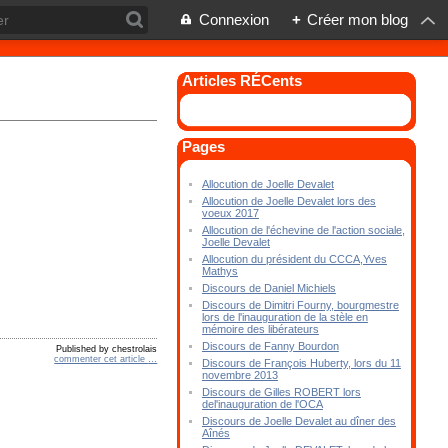
Connexion
+
Créer mon blog
Articles RÉCents
Pages
Allocution de Joelle Devalet
Allocution de Joelle Devalet lors des
voeux 2017
Allocution de l'échevine de l'action sociale,
Joelle Devalet
Allocution du président du CCCA,Yves
Mathys
Discours de Daniel Michiels
Discours de Dimitri Fourny, bourgmestre
lors de l'inauguration de la stèle en
mémoire des libérateurs
Discours de Fanny Bourdon
Published by chestrolais
commenter cet article
…
Discours de François Huberty, lors du 11
novembre 2013
Discours de Gilles ROBERT lors
del'inauguration de l'OCA
Discours de Joelle Devalet au dîner des
Aînés