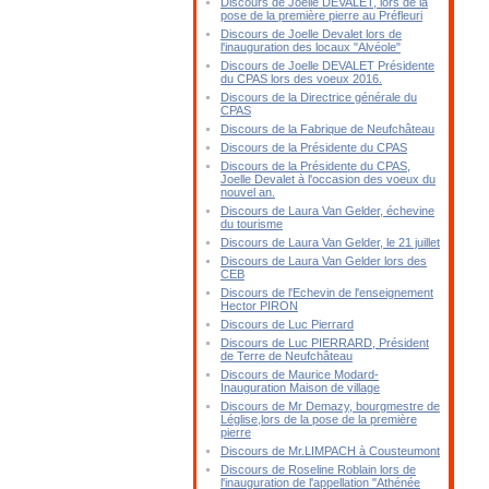
Discours de Joelle DEVALET, lors de la
pose de la première pierre au Préfleuri
Discours de Joelle Devalet lors de
l'inauguration des locaux "Alvéole"
Discours de Joelle DEVALET Présidente
du CPAS lors des voeux 2016.
Discours de la Directrice générale du
CPAS
Discours de la Fabrique de Neufchâteau
Discours de la Présidente du CPAS
Discours de la Présidente du CPAS,
Joelle Devalet à l'occasion des voeux du
nouvel an.
Discours de Laura Van Gelder, échevine
du tourisme
Discours de Laura Van Gelder, le 21 juillet
Discours de Laura Van Gelder lors des
CEB
Discours de l'Echevin de l'enseignement
Hector PIRON
Discours de Luc Pierrard
Discours de Luc PIERRARD, Président
de Terre de Neufchâteau
Discours de Maurice Modard-
Inauguration Maison de village
Discours de Mr Demazy, bourgmestre de
Léglise,lors de la pose de la première
pierre
Discours de Mr.LIMPACH à Cousteumont
Discours de Roseline Roblain lors de
l'inauguration de l'appellation "Athénée