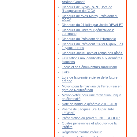
Arsène Geubel"
Discours de Sylvia PARDI, lors de
l'inauguration de l'OCA
Discours de Yves Mathy, Président du
CCCA
Discours du 21 juillet par Joelle DEVALET
Discours du Directeur général de la
commune
Discours du Président de l'Harmonie
Discours du Président Olivier Rigaux-Les
Joyeux Lurons
Discours Joëlle Devalet-repas des aînés.
Félicitations aux candidats aux dernières
élections
Joelle et ses épouvantails (allocution)
Links
Lors de la première pierre de la future
crèche
Motion pour le maintien de l'arrêt train en
gare de Neufchâteau
Motion votée pour une tarification unique
en électricité
Note de politique générale 2012-2018
Poème de Jacques Brel lu par Julie
LEDENT
Présentation du projet "FINGERFOOF"
Quatre pensionnés et allocution de la
Préfète
Réglement d'ordre intérieur