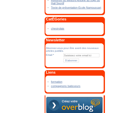
Réponse du Ministre Antoine au sujet du
Hall Sportif
Texte de présentation-Ecole Namoussart
CatÉGories
chestrolais
Newsletter
Abonnez-vous pour être averti des nouveaux
articles publiés.
Email
Liens
formation
compagnons batisseurs