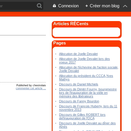
Connexion
+
Créer mon blog
Articles RÉCents
Pages
Allocution de Joelle Devalet
Allocution de Joelle Devalet lors des
voeux 2017
Allocution de l'échevine de l'action sociale,
Joelle Devalet
Allocution du président du CCCA,Yves
Mathys
Discours de Daniel Michiels
Published by chestrolais
commenter cet article
…
Discours de Dimitri Fourny, bourgmestre
lors de l'inauguration de la stèle en
mémoire des libérateurs
Discours de Fanny Bourdon
Discours de François Huberty, lors du 11
novembre 2013
Discours de Gilles ROBERT lors
del'inauguration de l'OCA
Discours de Joelle Devalet au dîner des
Aînés