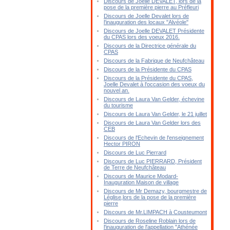
Discours de Joelle DEVALET, lors de la
pose de la première pierre au Préfleuri
Discours de Joelle Devalet lors de
l'inauguration des locaux "Alvéole"
Discours de Joelle DEVALET Présidente
du CPAS lors des voeux 2016.
Discours de la Directrice générale du
CPAS
Discours de la Fabrique de Neufchâteau
Discours de la Présidente du CPAS
Discours de la Présidente du CPAS,
Joelle Devalet à l'occasion des voeux du
nouvel an.
Discours de Laura Van Gelder, échevine
du tourisme
Discours de Laura Van Gelder, le 21 juillet
Discours de Laura Van Gelder lors des
CEB
Discours de l'Echevin de l'enseignement
Hector PIRON
Discours de Luc Pierrard
Discours de Luc PIERRARD, Président
de Terre de Neufchâteau
Discours de Maurice Modard-
Inauguration Maison de village
Discours de Mr Demazy, bourgmestre de
Léglise,lors de la pose de la première
pierre
Discours de Mr.LIMPACH à Cousteumont
Discours de Roseline Roblain lors de
l'inauguration de l'appellation "Athénée