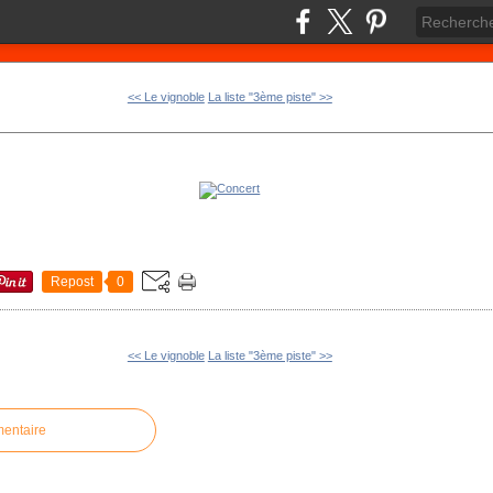
<< Le vignoble
La liste "3ème piste" >>
Repost
0
<< Le vignoble
La liste "3ème piste" >>
mentaire