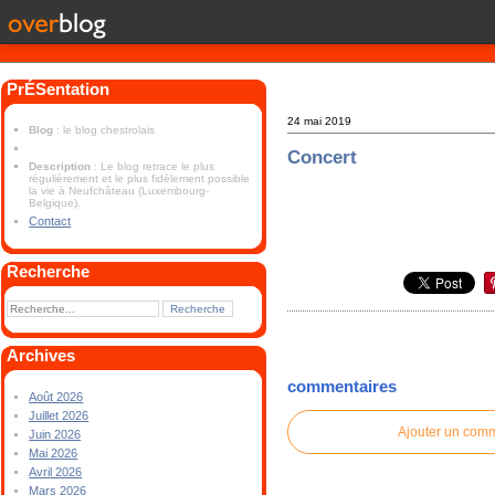
PrÉSentation
24 mai 2019
Blog
: le blog chestrolais
Concert
Description
: Le blog retrace le plus
régulièrement et le plus fidèlement possible
la vie à Neufchâteau (Luxembourg-
Belgique).
Contact
Recherche
Archives
commentaires
Août 2026
Juillet 2026
Ajouter un com
Juin 2026
Mai 2026
Avril 2026
Mars 2026