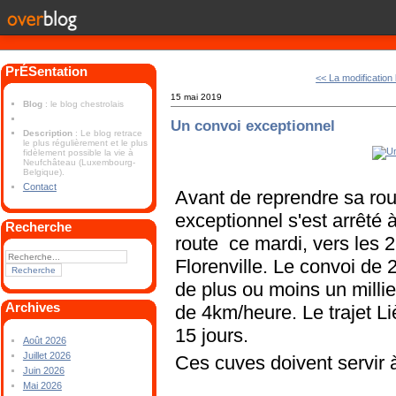
PrÉSentation
<< La modification
15 mai 2019
Blog
: le blog chestrolais
Un convoi exceptionnel
Description
: Le blog retrace
le plus régulièrement et le plus
fidèlement possible la vie à
Neufchâteau (Luxembourg-
Belgique).
Contact
Avant de reprendre sa rou
exceptionnel s'est arrêté à
Recherche
route ce mardi, vers les 
Florenville. Le convoi de
de plus ou moins un milli
Archives
de 4km/heure. Le trajet 
15 jours.
Août 2026
Juillet 2026
Ces cuves doivent servir à
Juin 2026
Mai 2026