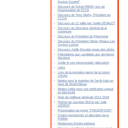
Arsène Geubel"
Discours de Sylvia PARDI, lors de
l'inauguration de l'OCA
Discours de Yves Mathy, Président du
CCCA
Discours du 21 juillet par Joelle DEVALET
Discours du Directeur général de la
commune
Discours du Président de l'Harmonie
Discours du Président Olivier Rigaux-Les
Joyeux Lurons
Discours Joëlle Devalet-repas des aînés.
Félicitations aux candidats aux dernières
élections
Joelle et ses épouvantails (allocution)
Links
Lors de la première pierre de la future
crèche
Motion pour le maintien de l'arrêt train en
gare de Neufchâteau
Motion votée pour une tarification unique
en électricité
Note de politique générale 2012-2018
Poème de Jacques Brel lu par Julie
LEDENT
Présentation du projet "FINGERFOOF"
Quatre pensionnés et allocution de la
Préfète
Réglement d'ordre intérieur