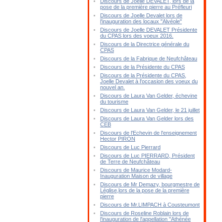
Discours de Joelle DEVALET, lors de la
pose de la première pierre au Préfleuri
Discours de Joelle Devalet lors de
l'inauguration des locaux "Alvéole"
Discours de Joelle DEVALET Présidente
du CPAS lors des voeux 2016.
Discours de la Directrice générale du
CPAS
Discours de la Fabrique de Neufchâteau
Discours de la Présidente du CPAS
Discours de la Présidente du CPAS,
Joelle Devalet à l'occasion des voeux du
nouvel an.
Discours de Laura Van Gelder, échevine
du tourisme
Discours de Laura Van Gelder, le 21 juillet
Discours de Laura Van Gelder lors des
CEB
Discours de l'Echevin de l'enseignement
Hector PIRON
Discours de Luc Pierrard
Discours de Luc PIERRARD, Président
de Terre de Neufchâteau
Discours de Maurice Modard-
Inauguration Maison de village
Discours de Mr Demazy, bourgmestre de
Léglise,lors de la pose de la première
pierre
Discours de Mr.LIMPACH à Cousteumont
Discours de Roseline Roblain lors de
l'inauguration de l'appellation "Athénée