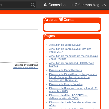
Connexion
+
Créer mon blog
Articles RÉCents
Pages
Allocution de Joelle Devalet
Allocution de Joelle Devalet lors des
voeux 2017
Allocution de l'échevine de l'action sociale,
Joelle Devalet
Allocution du président du CCCA,Yves
Published by chestrolais
Mathys
commenter cet article
…
Discours de Daniel Michiels
Discours de Dimitri Fourny, bourgmestre
lors de l'inauguration de la stèle en
mémoire des libérateurs
Discours de Fanny Bourdon
Discours de François Huberty, lors du 11
novembre 2013
Discours de Gilles ROBERT lors
del'inauguration de l'OCA
Discours de Joelle Devalet au dîner des
Aînés