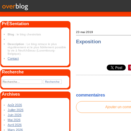
PrÉSentation
23 mai 2019
Blog
: le blog chestrolais
Exposition
Description
: Le blog retrace le plus
régulièrement et le plus fidèlement possible
la vie à Neufchâteau (Luxembourg-
Belgique).
Contact
Recherche
Archives
commentaires
Août 2026
Ajouter un com
Juillet 2026
Juin 2026
Mai 2026
Avril 2026
Mars 2026