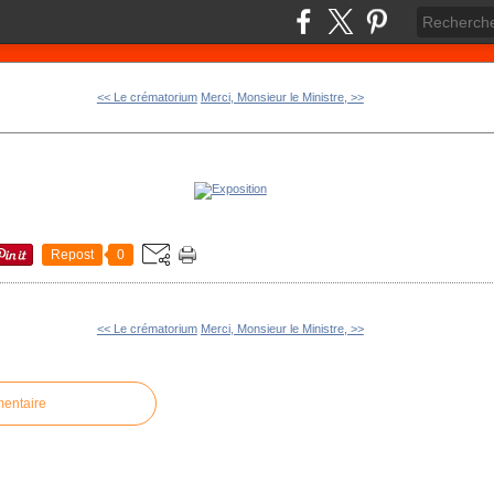
<< Le crématorium
Merci, Monsieur le Ministre, >>
Repost
0
<< Le crématorium
Merci, Monsieur le Ministre, >>
mentaire