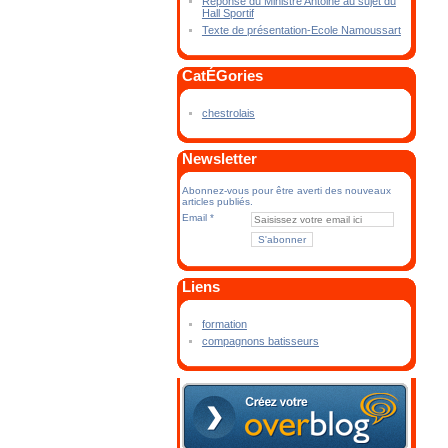
Réponse du Ministre Antoine au sujet du
Hall Sportif
Texte de présentation-Ecole Namoussart
CatÉGories
chestrolais
Newsletter
Abonnez-vous pour être averti des nouveaux
articles publiés.
Email
Liens
formation
compagnons batisseurs