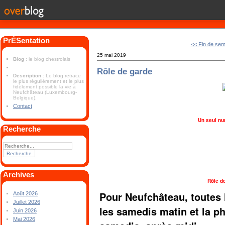
PrÉSentation
<< Fin de sem
25 mai 2019
Blog
: le blog chestrolais
Rôle de garde
Description
: Le blog retrace
le plus régulièrement et le plus
fidèlement possible la vie à
Neufchâteau (Luxembourg-
Belgique).
Contact
Un seul nu
Recherche
Archives
Rôle d
Pour Neufchâteau, toutes 
Août 2026
Juillet 2026
les samedis matin et la 
Juin 2026
Mai 2026