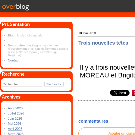
PrÉSentation
18 mai 2019
Blog
: le blog chestrolais
Trois nouvelles têtes
Description
: Le blog retrace le plus
régulièrement et le plus fidèlement possible
la vie à Neufchâteau (Luxembourg-
Belgique).
Contact
Il y a trois nouve
MOREAU et Brigi
Recherche
Archives
Août 2026
Juillet 2026
Juin 2026
commentaires
Mai 2026
Avril 2026
Ajouter un com
Mars 2026