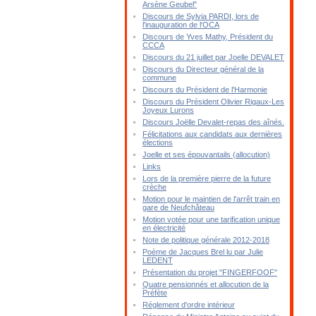
Arsène Geubel"
Discours de Sylvia PARDI, lors de
l'inauguration de l'OCA
Discours de Yves Mathy, Président du
CCCA
Discours du 21 juillet par Joelle DEVALET
Discours du Directeur général de la
commune
Discours du Président de l'Harmonie
Discours du Président Olivier Rigaux-Les
Joyeux Lurons
Discours Joëlle Devalet-repas des aînés.
Félicitations aux candidats aux dernières
élections
Joelle et ses épouvantails (allocution)
Links
Lors de la première pierre de la future
crèche
Motion pour le maintien de l'arrêt train en
gare de Neufchâteau
Motion votée pour une tarification unique
en électricité
Note de politique générale 2012-2018
Poème de Jacques Brel lu par Julie
LEDENT
Présentation du projet "FINGERFOOF"
Quatre pensionnés et allocution de la
Préfète
Réglement d'ordre intérieur