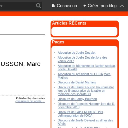
Connexion
+
Créer mon blog
Articles RÉCents
Pages
Allocution de Joelle Devalet
Allocution de Joelle Devalet lors des
voeux 2017
ne HUSSON, Marc
Allocution de l'échevine de l'action sociale,
Joelle Devalet
Allocution du président du CCCA,Yves
Mathys
Discours de Daniel Michiels
Discours de Dimitri Fourny, bourgmestre
lors de l'inauguration de la stèle en
mémoire des libérateurs
Published by chestrolais
Discours de Fanny Bourdon
commenter cet article
…
Discours de François Huberty, lors du 11
novembre 2013
Discours de Gilles ROBERT lors
del'inauguration de l'OCA
Discours de Joelle Devalet au dîner des
Aînés