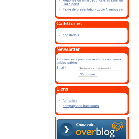
Réponse du Ministre Antoine au sujet du
Hall Sportif
Texte de présentation-Ecole Namoussart
CatÉGories
chestrolais
Newsletter
Abonnez-vous pour être averti des nouveaux
articles publiés.
Email
Liens
formation
compagnons batisseurs