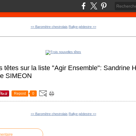
<< Baromètre chestrolais
Rallye pédestre >>
lles têtes sur la liste "Agir Ensemble": Sandri
tte SIMEON
Repost
0
<< Baromètre chestrolais
Rallye pédestre >>
mentaire