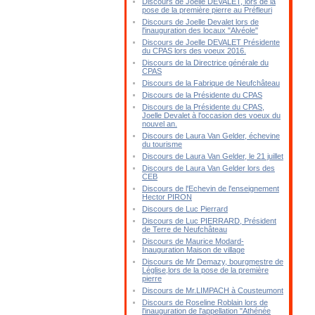
Discours de Joelle DEVALET, lors de la
pose de la première pierre au Préfleuri
Discours de Joelle Devalet lors de
l'inauguration des locaux "Alvéole"
Discours de Joelle DEVALET Présidente
du CPAS lors des voeux 2016.
Discours de la Directrice générale du
CPAS
Discours de la Fabrique de Neufchâteau
Discours de la Présidente du CPAS
Discours de la Présidente du CPAS,
Joelle Devalet à l'occasion des voeux du
nouvel an.
Discours de Laura Van Gelder, échevine
du tourisme
Discours de Laura Van Gelder, le 21 juillet
Discours de Laura Van Gelder lors des
CEB
Discours de l'Echevin de l'enseignement
Hector PIRON
Discours de Luc Pierrard
Discours de Luc PIERRARD, Président
de Terre de Neufchâteau
Discours de Maurice Modard-
Inauguration Maison de village
Discours de Mr Demazy, bourgmestre de
Léglise,lors de la pose de la première
pierre
Discours de Mr.LIMPACH à Cousteumont
Discours de Roseline Roblain lors de
l'inauguration de l'appellation "Athénée