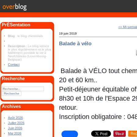
PrÉSentation
<< Mi-semai
19 juin 2019
Blog
: le blog chestrolais
Balade à vélo
Description
: Le blog retrace
le plus régulièrement et le plus
fidèlement possible la vie à
Neufchâteau (Luxembourg-
Belgique).
Contact
Balade à VÉLO tout chemi
Recherche
20 et 60 km..
Petit-déjeuner équitable off
8h30 et 10h de l'Espace 2
retour.
Archives
Inscription obligatoire : 0
Août 2026
Juillet 2026
Juin 2026
Rep
Mai 2026