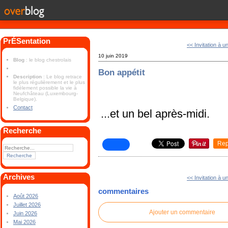
PrÉSentation
<< Invitation à u
10 juin 2019
Blog
: le blog chestrolais
Bon appétit
Description
: Le blog retrace
le plus régulièrement et le plus
fidèlement possible la vie à
Neufchâteau (Luxembourg-
Belgique).
Contact
...et un bel après-midi.
Recherche
Rep
Archives
<< Invitation à u
commentaires
Août 2026
Juillet 2026
Ajouter un commentaire
Juin 2026
Mai 2026