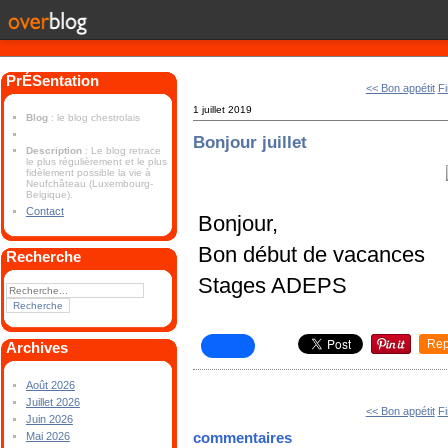
PrÉSentation
<< Bon appétit
Fi
1 juillet 2019
Blog
: le blog chestrolais
Bonjour juillet
Description
: Le blog retrace
le plus régulièrement et le plus
fidèlement possible la vie à
Neufchâteau (Luxembourg-
Belgique).
Contact
Bonjour,
Bon début de vacances
Recherche
Stages ADEPS
Rep
Archives
Août 2026
Juillet 2026
<< Bon appétit
Fi
Juin 2026
commentaires
Mai 2026