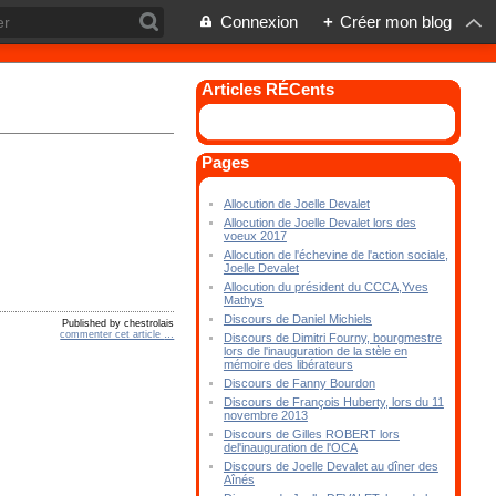
Connexion
+
Créer mon blog
Articles RÉCents
Pages
Allocution de Joelle Devalet
Allocution de Joelle Devalet lors des
voeux 2017
Allocution de l'échevine de l'action sociale,
Joelle Devalet
Allocution du président du CCCA,Yves
Mathys
Discours de Daniel Michiels
Published by chestrolais
commenter cet article
…
Discours de Dimitri Fourny, bourgmestre
lors de l'inauguration de la stèle en
mémoire des libérateurs
Discours de Fanny Bourdon
Discours de François Huberty, lors du 11
novembre 2013
Discours de Gilles ROBERT lors
del'inauguration de l'OCA
Discours de Joelle Devalet au dîner des
Aînés