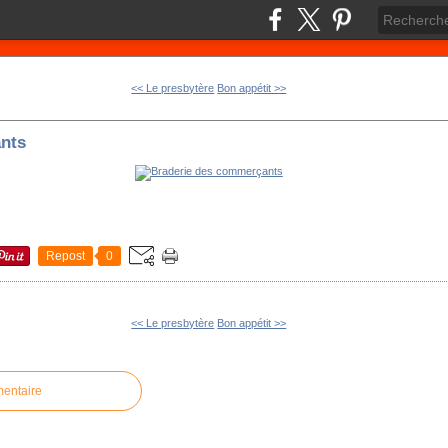
<< Le presbytère
Bon appétit >>
nts
Repost
0
<< Le presbytère
Bon appétit >>
mentaire