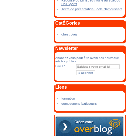
Réponse du Ministre Antoine au sujet du
Hall Sportif
Texte de présentation-Ecole Namoussart
CatÉGories
chestrolais
Newsletter
Abonnez-vous pour être averti des nouveaux
articles publiés.
Email
Liens
formation
compagnons batisseurs