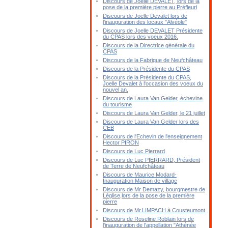
Discours de Joelle DEVALET, lors de la
pose de la première pierre au Préfleuri
Discours de Joelle Devalet lors de
l'inauguration des locaux "Alvéole"
Discours de Joelle DEVALET Présidente
du CPAS lors des voeux 2016.
Discours de la Directrice générale du
CPAS
Discours de la Fabrique de Neufchâteau
Discours de la Présidente du CPAS
Discours de la Présidente du CPAS,
Joelle Devalet à l'occasion des voeux du
nouvel an.
Discours de Laura Van Gelder, échevine
du tourisme
Discours de Laura Van Gelder, le 21 juillet
Discours de Laura Van Gelder lors des
CEB
Discours de l'Echevin de l'enseignement
Hector PIRON
Discours de Luc Pierrard
Discours de Luc PIERRARD, Président
de Terre de Neufchâteau
Discours de Maurice Modard-
Inauguration Maison de village
Discours de Mr Demazy, bourgmestre de
Léglise,lors de la pose de la première
pierre
Discours de Mr.LIMPACH à Cousteumont
Discours de Roseline Roblain lors de
l'inauguration de l'appellation "Athénée