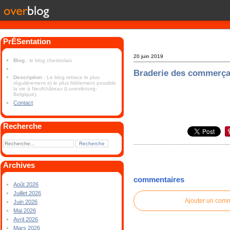
PrÉSentation
20 juin 2019
Blog
: le blog chestrolais
Braderie des commerça
Description
: Le blog retrace le plus
régulièrement et le plus fidèlement possible
la vie à Neufchâteau (Luxembourg-
Belgique).
Contact
Recherche
Archives
commentaires
Août 2026
Juillet 2026
Ajouter un com
Juin 2026
Mai 2026
Avril 2026
Mars 2026