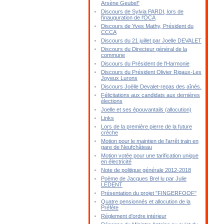
Arsène Geubel"
Discours de Sylvia PARDI, lors de
l'inauguration de l'OCA
Discours de Yves Mathy, Président du
CCCA
Discours du 21 juillet par Joelle DEVALET
Discours du Directeur général de la
commune
Discours du Président de l'Harmonie
Discours du Président Olivier Rigaux-Les
Joyeux Lurons
Discours Joëlle Devalet-repas des aînés.
Félicitations aux candidats aux dernières
élections
Joelle et ses épouvantails (allocution)
Links
Lors de la première pierre de la future
crèche
Motion pour le maintien de l'arrêt train en
gare de Neufchâteau
Motion votée pour une tarification unique
en électricité
Note de politique générale 2012-2018
Poème de Jacques Brel lu par Julie
LEDENT
Présentation du projet "FINGERFOOF"
Quatre pensionnés et allocution de la
Préfète
Réglement d'ordre intérieur