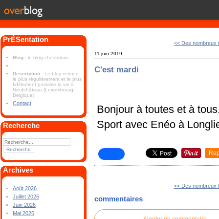
PrÉSentation
<< Des nombreux 
11 juin 2019
Blog
: le blog chestrolais
C'est mardi
Description
: Le blog retrace
le plus régulièrement et le plus
fidèlement possible la vie à
Neufchâteau (Luxembourg-
Belgique).
Contact
Bonjour à toutes et à tous
Sport avec Enéo à Longlie
Recherche
Rep
Archives
<< Des nombreux 
Août 2026
Juillet 2026
commentaires
Juin 2026
Mai 2026
Ajouter un commentaire