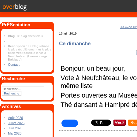
PrÉSentation
<< Avec ci
16 juin 2019
Blog
: le blog chestrolais
Ce dimanche
Description
: Le blog retrace
le plus régulièrement et le plus
fidèlement possible la vie à
Neufchâteau (Luxembourg-
Belgique).
Contact
Bonjour, un beau jour,
Vote à Neufchâteau, le vot
Recherche
même liste
Portes ouvertes au Musée 
Thé dansant à Hamipré d
Archives
Août 2026
Rep
Juillet 2026
Juin 2026
Mai 2026