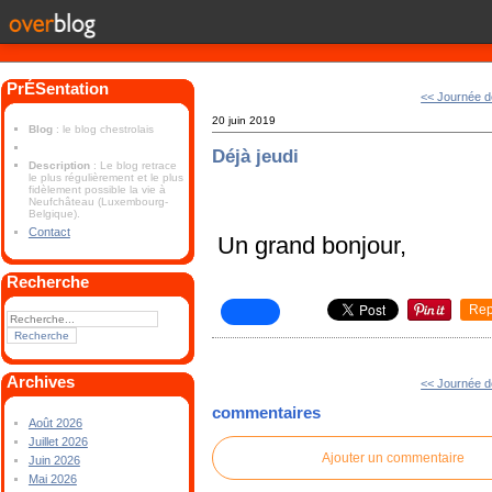
PrÉSentation
<< Journée d
20 juin 2019
Blog
: le blog chestrolais
Déjà jeudi
Description
: Le blog retrace
le plus régulièrement et le plus
fidèlement possible la vie à
Neufchâteau (Luxembourg-
Belgique).
Contact
Un grand bonjour,
Recherche
Rep
Archives
<< Journée d
commentaires
Août 2026
Juillet 2026
Ajouter un commentaire
Juin 2026
Mai 2026