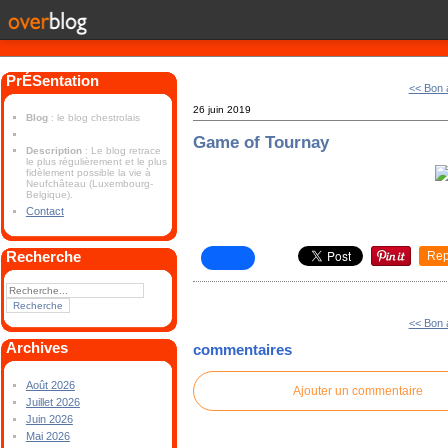
PrÉSentation
<< Bon 
26 juin 2019
Blog
: le blog chestrolais
Game of Tournay
Description
: Le blog retrace
le plus régulièrement et le plus
fidèlement possible la vie à
Neufchâteau (Luxembourg-
Belgique).
Contact
Recherche
Rep
<< Bon 
Archives
commentaires
Août 2026
Ajouter un commentaire
Juillet 2026
Juin 2026
Mai 2026