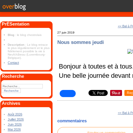
PrÉSentation
<< Bal à Pe
27 juin 2019
Blog
: le blog chestrolais
Nous sommes jeudi
Description
: Le blog retrace
le plus régulièrement et le plus
fidèlement possible la vie à
Neufchâteau (Luxembourg-
Belgique).
Contact
Bonjour à toutes et à tous
Une belle journée devant
Recherche
Rep
Archives
<< Bal à Pe
Août 2026
Juillet 2026
commentaires
Juin 2026
Mai 2026
Ajouter un commentaire