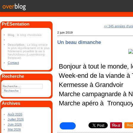
PrÉSentation
<< 345 années d'un
2 juin 2019
Blog
: le blog chestrolais
Un beau dimanche
Description
: Le blog retrace
le plus régulièrement et le plus
fidèlement possible la vie à
Neufchâteau (Luxembourg-
Belgique).
Contact
Bonjour à tout le monde, 
Week-end de la viande à
Recherche
Kermesse à Grandvoir
Marche campagnarde à N
Marche apéro à Tronquo
Archives
Août 2026
Juillet 2026
Juin 2026
Rep
Mai 2026