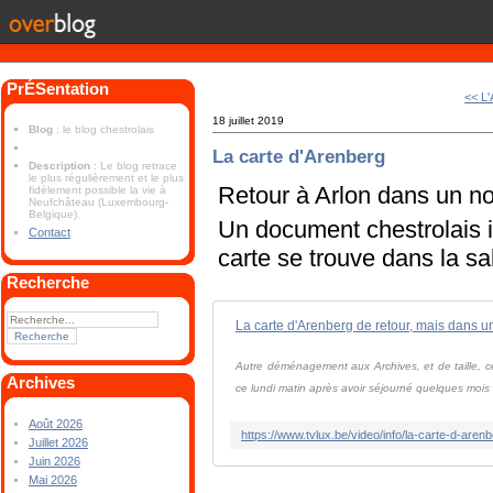
PrÉSentation
<< L
18 juillet 2019
Blog
: le blog chestrolais
La carte d'Arenberg
Description
: Le blog retrace
le plus régulièrement et le plus
Retour à Arlon dans un no
fidèlement possible la vie à
Neufchâteau (Luxembourg-
Belgique).
Un document chestrolais i
Contact
carte se trouve dans la sal
Recherche
La carte d'Arenberg de retour, mais dans un
Autre déménagement aux Archives, et de taille, cel
Archives
ce lundi matin après avoir séjourné quelques mois
Août 2026
Juillet 2026
Juin 2026
Mai 2026