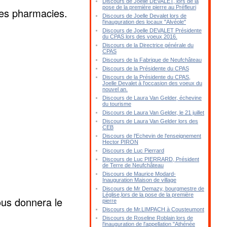
Discours de Joelle DEVALET, lors de la
pose de la première pierre au Préfleuri
res pharmacies.
Discours de Joelle Devalet lors de
l'inauguration des locaux "Alvéole"
Discours de Joelle DEVALET Présidente
du CPAS lors des voeux 2016.
Discours de la Directrice générale du
CPAS
Discours de la Fabrique de Neufchâteau
Discours de la Présidente du CPAS
Discours de la Présidente du CPAS,
Joelle Devalet à l'occasion des voeux du
nouvel an.
Discours de Laura Van Gelder, échevine
du tourisme
Discours de Laura Van Gelder, le 21 juillet
Discours de Laura Van Gelder lors des
CEB
Discours de l'Echevin de l'enseignement
Hector PIRON
Discours de Luc Pierrard
Discours de Luc PIERRARD, Président
de Terre de Neufchâteau
Discours de Maurice Modard-
Inauguration Maison de village
Discours de Mr Demazy, bourgmestre de
Léglise,lors de la pose de la première
ous donnera le
pierre
Discours de Mr.LIMPACH à Cousteumont
Discours de Roseline Roblain lors de
l'inauguration de l'appellation "Athénée