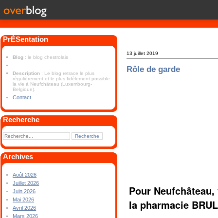
PrÉSentation
13 juillet 2019
Blog
: le blog chestrolais
Rôle de garde
Description
: Le blog retrace le plus
régulièrement et le plus fidèlement possible
la vie à Neufchâteau (Luxembourg-
Belgique).
Contact
Recherche
Archives
Août 2026
Juillet 2026
Pour Neufchâteau, 
Juin 2026
Mai 2026
la pharmacie BRUL
Avril 2026
Mars 2026