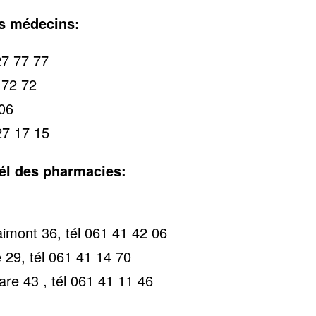
es médecins:
7 77 77
 72 72
 06
7 17 15
tél des pharmacies:
imont 36, tél 061 41 42 06
 29, tél 061 41 14 70
re 43 , tél 061 41 11 46