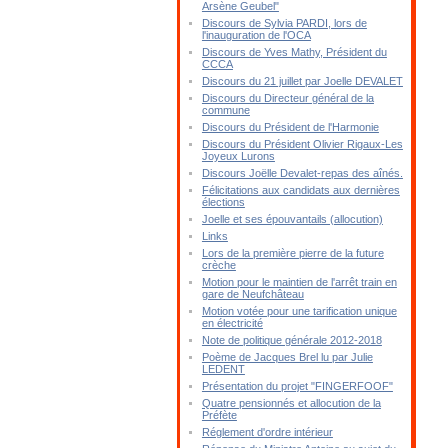
Arsène Geubel"
Discours de Sylvia PARDI, lors de
l'inauguration de l'OCA
Discours de Yves Mathy, Président du
CCCA
Discours du 21 juillet par Joelle DEVALET
Discours du Directeur général de la
commune
Discours du Président de l'Harmonie
Discours du Président Olivier Rigaux-Les
Joyeux Lurons
Discours Joëlle Devalet-repas des aînés.
Félicitations aux candidats aux dernières
élections
Joelle et ses épouvantails (allocution)
Links
Lors de la première pierre de la future
crèche
Motion pour le maintien de l'arrêt train en
gare de Neufchâteau
Motion votée pour une tarification unique
en électricité
Note de politique générale 2012-2018
Poème de Jacques Brel lu par Julie
LEDENT
Présentation du projet "FINGERFOOF"
Quatre pensionnés et allocution de la
Préfète
Réglement d'ordre intérieur