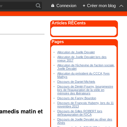
Connexion
+
Créer mon blog
Articles RÉCents
Pages
Allocution de Joelle Devalet
Allocution de Joelle Devalet lors des
voeux 2017
Allocution de l'échevine de l'action sociale,
Joelle Devalet
Allocution du président du CCCA,Yves
Mathys
Discours de Daniel Michiels
Discours de Dimitri Fourny, bourgmestre
lors de l'inauguration de la stèle en
mémoire des libérateurs
Discours de Fanny Bourdon
Discours de François Huberty, lors du 11
novembre 2013
samedis matin et
Discours de Gilles ROBERT lors
del'inauguration de l'OCA
Discours de Joelle Devalet au dîner des
Aînés