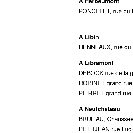
A Herbeumont
PONCELET, rue du B
0478 
A Libin
HENNEAUX, rue du c
A Libramont
DEBOCK rue de la ga
ROBINET grand rue 2
PIERRET grand rue 5
A Neufchâteau
BRULIAU, Chaussée 
PETITJEAN rue Lucie