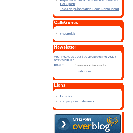
Réponse du Ministre Antoine au sujet du
Hall Sportif
Texte de présentation-Ecole Namoussart
CatÉGories
chestrolais
Newsletter
Abonnez-vous pour être averti des nouveaux
articles publiés.
Email
Liens
formation
compagnons batisseurs