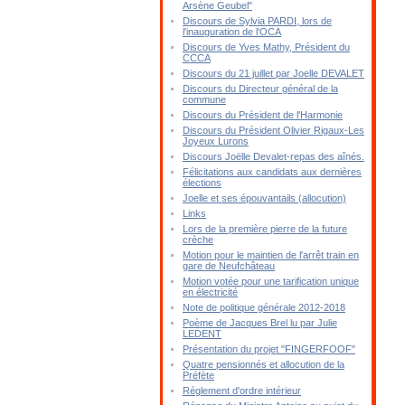
Arsène Geubel"
Discours de Sylvia PARDI, lors de
l'inauguration de l'OCA
Discours de Yves Mathy, Président du
CCCA
Discours du 21 juillet par Joelle DEVALET
Discours du Directeur général de la
commune
Discours du Président de l'Harmonie
Discours du Président Olivier Rigaux-Les
Joyeux Lurons
Discours Joëlle Devalet-repas des aînés.
Félicitations aux candidats aux dernières
élections
Joelle et ses épouvantails (allocution)
Links
Lors de la première pierre de la future
crèche
Motion pour le maintien de l'arrêt train en
gare de Neufchâteau
Motion votée pour une tarification unique
en électricité
Note de politique générale 2012-2018
Poème de Jacques Brel lu par Julie
LEDENT
Présentation du projet "FINGERFOOF"
Quatre pensionnés et allocution de la
Préfète
Réglement d'ordre intérieur