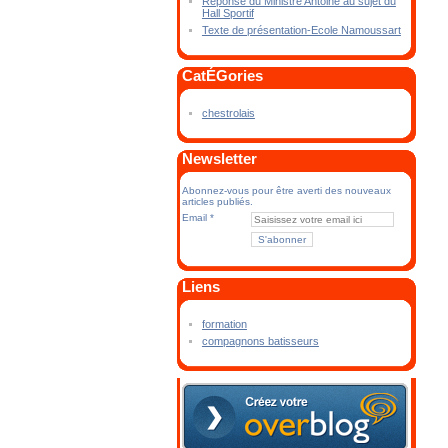
Réponse du Ministre Antoine au sujet du
Hall Sportif
Texte de présentation-Ecole Namoussart
CatÉGories
chestrolais
Newsletter
Abonnez-vous pour être averti des nouveaux
articles publiés.
Email
Liens
formation
compagnons batisseurs