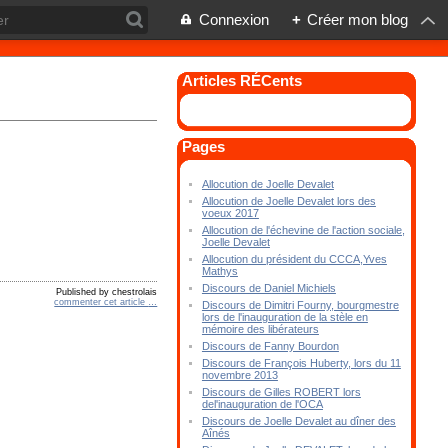
Connexion
+
Créer mon blog
Articles RÉCents
Pages
Allocution de Joelle Devalet
Allocution de Joelle Devalet lors des
voeux 2017
Allocution de l'échevine de l'action sociale,
Joelle Devalet
Allocution du président du CCCA,Yves
Mathys
Discours de Daniel Michiels
Published by chestrolais
commenter cet article
…
Discours de Dimitri Fourny, bourgmestre
lors de l'inauguration de la stèle en
mémoire des libérateurs
Discours de Fanny Bourdon
Discours de François Huberty, lors du 11
novembre 2013
Discours de Gilles ROBERT lors
del'inauguration de l'OCA
Discours de Joelle Devalet au dîner des
Aînés