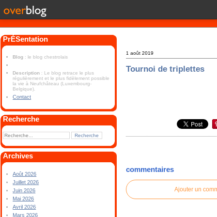
PrÉSentation
1 août 2019
Blog
: le blog chestrolais
Tournoi de triplettes
Description
: Le blog retrace le plus
régulièrement et le plus fidèlement possible
la vie à Neufchâteau (Luxembourg-
Belgique).
Contact
Recherche
Archives
commentaires
Août 2026
Juillet 2026
Ajouter un com
Juin 2026
Mai 2026
Avril 2026
Mars 2026