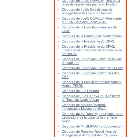
Discours de Joelle DEVALET, lors de la
pose de la première pierre au Préfleuri
Discours de Joelle Devalet lors de
l'inauguration des locaux "Alvéole"
Discours de Joelle DEVALET Présidente
du CPAS lors des voeux 2016.
Discours de la Directrice générale du
CPAS
Discours de la Fabrique de Neufchâteau
Discours de la Présidente du CPAS
Discours de la Présidente du CPAS,
Joelle Devalet à l'occasion des voeux du
nouvel an.
Discours de Laura Van Gelder, échevine
du tourisme
Discours de Laura Van Gelder, le 21 juillet
Discours de Laura Van Gelder lors des
CEB
Discours de l'Echevin de l'enseignement
Hector PIRON
Discours de Luc Pierrard
Discours de Luc PIERRARD, Président
de Terre de Neufchâteau
Discours de Maurice Modard-
Inauguration Maison de village
Discours de Mr Demazy, bourgmestre de
Léglise,lors de la pose de la première
pierre
Discours de Mr.LIMPACH à Cousteumont
Discours de Roseline Roblain lors de
l'inauguration de l'appellation "Athénée