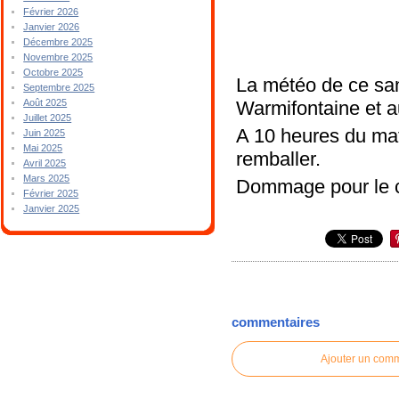
Février 2026
Janvier 2026
Décembre 2025
Novembre 2025
Octobre 2025
La météo de ce sam
Septembre 2025
Warmifontaine et au
Août 2025
Juillet 2025
A 10 heures du mati
Juin 2025
Mai 2025
remballer.
Avril 2025
Mars 2025
Dommage pour le c
Février 2025
Janvier 2025
commentaires
Ajouter un com