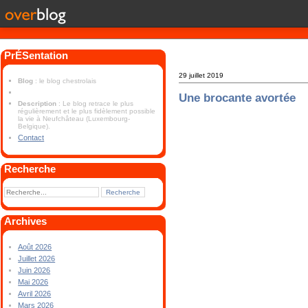
PrÉSentation
29 juillet 2019
Blog
: le blog chestrolais
Une brocante avortée
Description
: Le blog retrace le plus
régulièrement et le plus fidèlement possible
la vie à Neufchâteau (Luxembourg-
Belgique).
Contact
Recherche
Archives
Août 2026
Juillet 2026
Juin 2026
Mai 2026
Avril 2026
Mars 2026