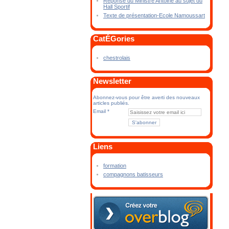
Réponse du Ministre Antoine au sujet du
Hall Sportif
Texte de présentation-Ecole Namoussart
CatÉGories
chestrolais
Newsletter
Abonnez-vous pour être averti des nouveaux
articles publiés.
Email
Liens
formation
compagnons batisseurs