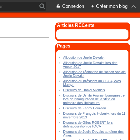
Connexion
+
Créer mon blog
Articles RÉCents
Pages
Allocution de Joelle Devalet
Allocution de Joelle Devalet lors des
voeux 2017
Allocution de l'échevine de l'action sociale,
Joelle Devalet
Allocution du président du CCCA,Yves
Mathys
Discours de Daniel Michiels
Discours de Dimitri Fourny, bourgmestre
lors de l'inauguration de la stèle en
mémoire des libérateurs
Discours de Fanny Bourdon
Discours de François Huberty, lors du 11
novembre 2013
Discours de Gilles ROBERT lors
del'inauguration de l'OCA
Discours de Joelle Devalet au dîner des
Aînés