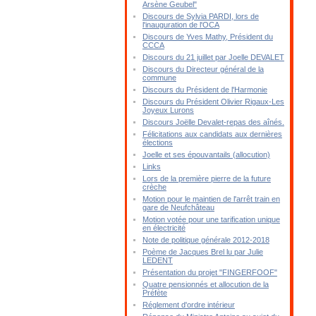
Arsène Geubel"
Discours de Sylvia PARDI, lors de
l'inauguration de l'OCA
Discours de Yves Mathy, Président du
CCCA
Discours du 21 juillet par Joelle DEVALET
Discours du Directeur général de la
commune
Discours du Président de l'Harmonie
Discours du Président Olivier Rigaux-Les
Joyeux Lurons
Discours Joëlle Devalet-repas des aînés.
Félicitations aux candidats aux dernières
élections
Joelle et ses épouvantails (allocution)
Links
Lors de la première pierre de la future
crèche
Motion pour le maintien de l'arrêt train en
gare de Neufchâteau
Motion votée pour une tarification unique
en électricité
Note de politique générale 2012-2018
Poème de Jacques Brel lu par Julie
LEDENT
Présentation du projet "FINGERFOOF"
Quatre pensionnés et allocution de la
Préfète
Réglement d'ordre intérieur