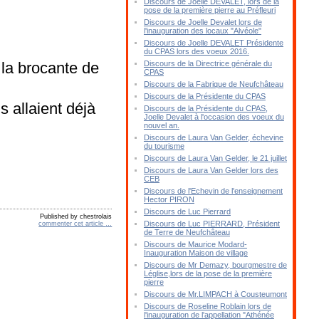
Discours de Joelle DEVALET, lors de la
pose de la première pierre au Préfleuri
Discours de Joelle Devalet lors de
l'inauguration des locaux "Alvéole"
Discours de Joelle DEVALET Présidente
du CPAS lors des voeux 2016.
 la brocante de
Discours de la Directrice générale du
CPAS
Discours de la Fabrique de Neufchâteau
Discours de la Présidente du CPAS
s allaient déjà
Discours de la Présidente du CPAS,
Joelle Devalet à l'occasion des voeux du
nouvel an.
Discours de Laura Van Gelder, échevine
du tourisme
Discours de Laura Van Gelder, le 21 juillet
Discours de Laura Van Gelder lors des
CEB
Discours de l'Echevin de l'enseignement
Hector PIRON
Discours de Luc Pierrard
Published by chestrolais
Discours de Luc PIERRARD, Président
commenter cet article
…
de Terre de Neufchâteau
Discours de Maurice Modard-
Inauguration Maison de village
Discours de Mr Demazy, bourgmestre de
Léglise,lors de la pose de la première
pierre
Discours de Mr.LIMPACH à Cousteumont
Discours de Roseline Roblain lors de
l'inauguration de l'appellation "Athénée