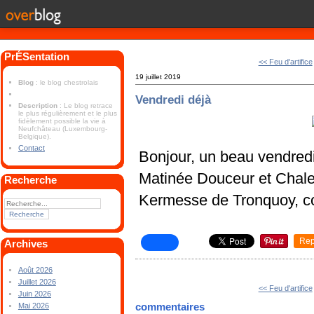
PrÉSentation
<< Feu d'artifice
19 juillet 2019
Blog
: le blog chestrolais
Vendredi déjà
Description
: Le blog retrace
le plus régulièrement et le plus
fidèlement possible la vie à
Neufchâteau (Luxembourg-
Belgique).
Contact
Bonjour, un beau vendred
Matinée Douceur et Chaleu
Recherche
Kermesse de Tronquoy, co
Rep
Archives
Août 2026
Juillet 2026
<< Feu d'artifice
Juin 2026
commentaires
Mai 2026