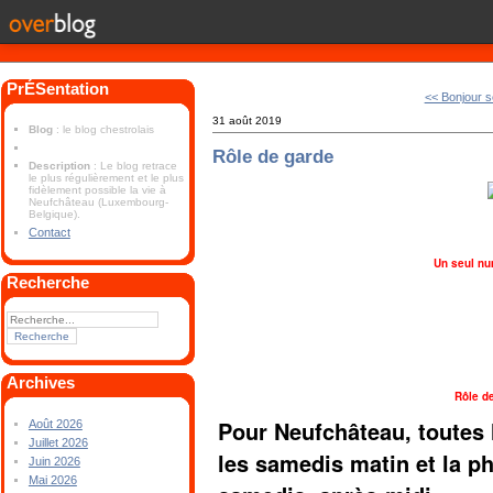
PrÉSentation
<< Bonjour 
31 août 2019
Blog
: le blog chestrolais
Rôle de garde
Description
: Le blog retrace
le plus régulièrement et le plus
fidèlement possible la vie à
Neufchâteau (Luxembourg-
Belgique).
Contact
Un seul nu
Recherche
Archives
Rôle d
Pour Neufchâteau, toutes 
Août 2026
Juillet 2026
les samedis matin et la 
Juin 2026
Mai 2026