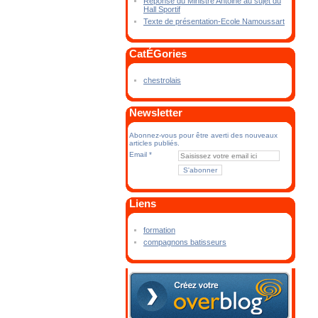
Réponse du Ministre Antoine au sujet du
Hall Sportif
Texte de présentation-Ecole Namoussart
CatÉGories
chestrolais
Newsletter
Abonnez-vous pour être averti des nouveaux
articles publiés.
Email
Liens
formation
compagnons batisseurs