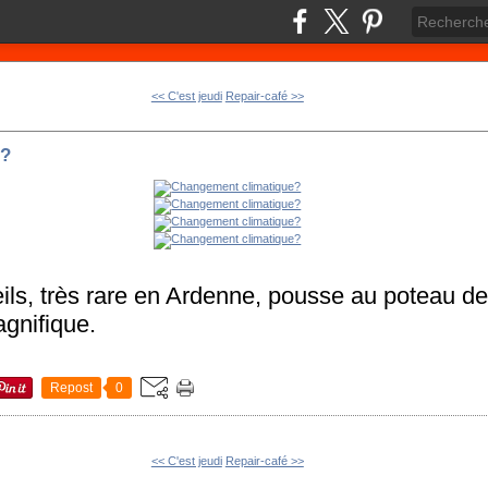
<< C'est jeudi
Repair-café >>
e?
eils, très rare en Ardenne, pousse au poteau de
gnifique.
Repost
0
<< C'est jeudi
Repair-café >>