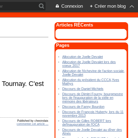
Connexion
+
Créer mon blog
Articles RÉCents
Pages
Allocution de Joelle Devalet
Allocution de Joelle Devalet lors des
voeux 2017
Allocution de l'échevine de l'action sociale,
Joelle Devalet
Allocution du président du CCCA,Yves
 Tournay. C'est
Mathys
Discours de Daniel Michiels
Discours de Dimitri Fourny, bourgmestre
lors de l'inauguration de la stèle en
mémoire des libérateurs
Discours de Fanny Bourdon
Discours de François Huberty, lors du 11
novembre 2013
Discours de Gilles ROBERT lors
Published by chestrolais
commenter cet article
…
del'inauguration de l'OCA
Discours de Joelle Devalet au dîner des
Aînés