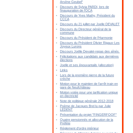
Arsène Geubel"
Discours de Sylvia PARDI, lors de
l'inauguration de l'OCA
Discours de Yves Mathy, Président du
CCCA
Discours du 21 juillet par Joelle DEVALET
Discours du Directeur général de la
commune
Discours du Président de l'Harmonie
Discours du Président Olivier Rigaux-Les
Joyeux Lurons
Discours Joëlle Devalet-repas des aînés.
Félicitations aux candidats aux dernières
élections
Joelle et ses épouvantails (allocution)
Links
Lors de la première pierre de la future
crèche
Motion pour le maintien de l'arrêt train en
gare de Neufchâteau
Motion votée pour une tarification unique
en électricité
Note de politique générale 2012-2018
Poème de Jacques Brel lu par Julie
LEDENT
Présentation du projet "FINGERFOOF"
Quatre pensionnés et allocution de la
Préfète
Réglement d'ordre intérieur