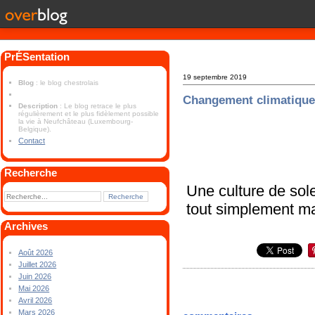
PrÉSentation
19 septembre 2019
Blog
: le blog chestrolais
Changement climatiqu
Description
: Le blog retrace le plus
régulièrement et le plus fidèlement possible
la vie à Neufchâteau (Luxembourg-
Belgique).
Contact
Recherche
Une culture de sol
tout simplement ma
Archives
Août 2026
Juillet 2026
Juin 2026
Mai 2026
Avril 2026
Mars 2026