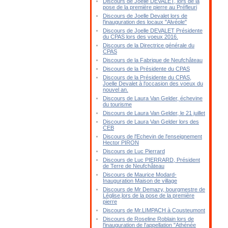
Discours de Joelle DEVALET, lors de la
pose de la première pierre au Préfleuri
Discours de Joelle Devalet lors de
l'inauguration des locaux "Alvéole"
Discours de Joelle DEVALET Présidente
du CPAS lors des voeux 2016.
Discours de la Directrice générale du
CPAS
Discours de la Fabrique de Neufchâteau
Discours de la Présidente du CPAS
Discours de la Présidente du CPAS,
Joelle Devalet à l'occasion des voeux du
nouvel an.
Discours de Laura Van Gelder, échevine
du tourisme
Discours de Laura Van Gelder, le 21 juillet
Discours de Laura Van Gelder lors des
CEB
Discours de l'Echevin de l'enseignement
Hector PIRON
Discours de Luc Pierrard
Discours de Luc PIERRARD, Président
de Terre de Neufchâteau
Discours de Maurice Modard-
Inauguration Maison de village
Discours de Mr Demazy, bourgmestre de
Léglise,lors de la pose de la première
pierre
Discours de Mr.LIMPACH à Cousteumont
Discours de Roseline Roblain lors de
l'inauguration de l'appellation "Athénée