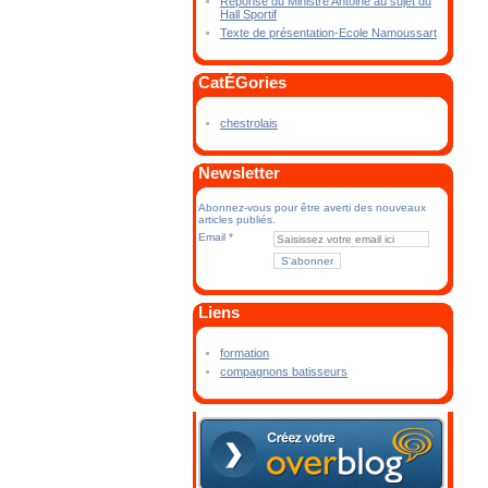
Réponse du Ministre Antoine au sujet du
Hall Sportif
Texte de présentation-Ecole Namoussart
CatÉGories
chestrolais
Newsletter
Abonnez-vous pour être averti des nouveaux
articles publiés.
Email
Liens
formation
compagnons batisseurs