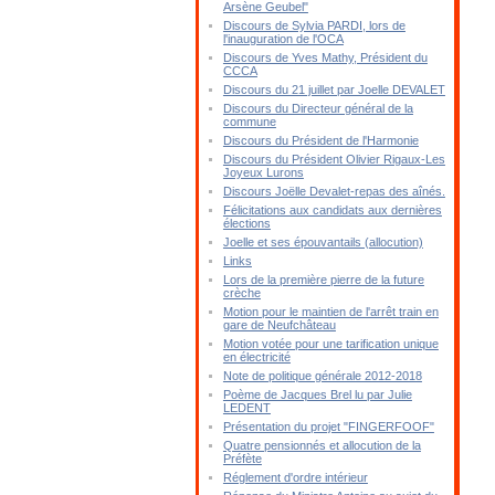
Arsène Geubel"
Discours de Sylvia PARDI, lors de
l'inauguration de l'OCA
Discours de Yves Mathy, Président du
CCCA
Discours du 21 juillet par Joelle DEVALET
Discours du Directeur général de la
commune
Discours du Président de l'Harmonie
Discours du Président Olivier Rigaux-Les
Joyeux Lurons
Discours Joëlle Devalet-repas des aînés.
Félicitations aux candidats aux dernières
élections
Joelle et ses épouvantails (allocution)
Links
Lors de la première pierre de la future
crèche
Motion pour le maintien de l'arrêt train en
gare de Neufchâteau
Motion votée pour une tarification unique
en électricité
Note de politique générale 2012-2018
Poème de Jacques Brel lu par Julie
LEDENT
Présentation du projet "FINGERFOOF"
Quatre pensionnés et allocution de la
Préfète
Réglement d'ordre intérieur