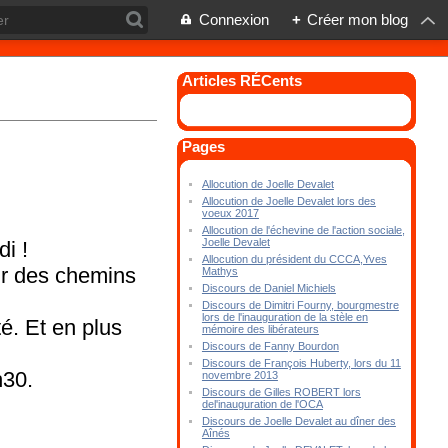
Connexion
+
Créer mon blog
Articles RÉCents
Pages
Allocution de Joelle Devalet
Allocution de Joelle Devalet lors des
voeux 2017
Allocution de l'échevine de l'action sociale,
Joelle Devalet
di !
Allocution du président du CCCA,Yves
ir des chemins
Mathys
Discours de Daniel Michiels
Discours de Dimitri Fourny, bourgmestre
lors de l'inauguration de la stèle en
té. Et en plus
mémoire des libérateurs
Discours de Fanny Bourdon
Discours de François Huberty, lors du 11
h30.
novembre 2013
Discours de Gilles ROBERT lors
del'inauguration de l'OCA
Discours de Joelle Devalet au dîner des
Aînés