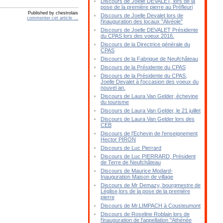
Discours de Joelle DEVALET, lors de la
pose de la première pierre au Préfleuri
Published by chestrolais
Discours de Joelle Devalet lors de
commenter cet article
…
l'inauguration des locaux "Alvéole"
Discours de Joelle DEVALET Présidente
du CPAS lors des voeux 2016.
Discours de la Directrice générale du
CPAS
Discours de la Fabrique de Neufchâteau
Discours de la Présidente du CPAS
Discours de la Présidente du CPAS,
Joelle Devalet à l'occasion des voeux du
nouvel an.
Discours de Laura Van Gelder, échevine
du tourisme
Discours de Laura Van Gelder, le 21 juillet
Discours de Laura Van Gelder lors des
CEB
Discours de l'Echevin de l'enseignement
Hector PIRON
Discours de Luc Pierrard
Discours de Luc PIERRARD, Président
de Terre de Neufchâteau
Discours de Maurice Modard-
Inauguration Maison de village
Discours de Mr Demazy, bourgmestre de
Léglise,lors de la pose de la première
pierre
Discours de Mr.LIMPACH à Cousteumont
Discours de Roseline Roblain lors de
l'inauguration de l'appellation "Athénée