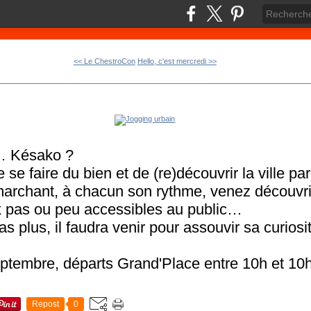
<< Le ChestroCon
Hello, c'est mercredi >>
… Késako ?
se faire du bien et de (re)découvrir la ville par
marchant, à chacun son rythme, venez découvr
ux pas ou peu accessibles au public…
s plus, il faudra venir pour assouvir sa curiosi
ptembre, départs Grand'Place entre 10h et 10
Repost
0