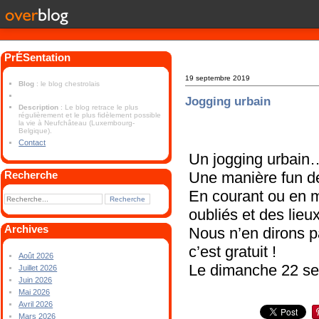
PrÉSentation
19 septembre 2019
Blog
: le blog chestrolais
Jogging urbain
Description
: Le blog retrace le plus
régulièrement et le plus fidèlement possible
la vie à Neufchâteau (Luxembourg-
Belgique).
Contact
Un jogging urbain
Une manière fun de 
Recherche
En courant ou en 
oubliés et des lie
Archives
Nous n’en dirons pa
c’est gratuit !
Août 2026
Le dimanche 22 se
Juillet 2026
Juin 2026
Mai 2026
Avril 2026
Mars 2026