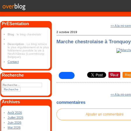
PrÉSentation
<< A la mi-se
2 octobre 2019
Blog
: le blog chestrolais
Marche chestrolaise à Tronquoy
Description
: Le blog retrace
le plus régulièrement et le plus
fidèlement possible la vie à
Neufchâteau (Luxembourg-
Belgique).
Contact
Recherche
Rep
<< A la mi-se
Archives
commentaires
Août 2026
Ajouter un commentaire
Juillet 2026
Juin 2026
Mai 2026