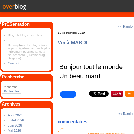
PrÉSentation
<< Randon
10 septembre 2019
Blog
: le blog chestrolais
Voilà MARDI
Description
: Le blog retrace
le plus régulièrement et le plus
fidèlement possible la vie à
Neufchâteau (Luxembourg-
Belgique).
Contact
Bonjour tout le monde
Un beau mardi
Recherche
Rep
Archives
<< Randon
Août 2026
Juillet 2026
commentaires
Juin 2026
Mai 2026
Ajouter un commentaire