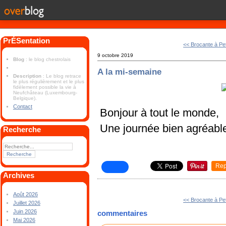
PrÉSentation
<< Brocante à Pet
9 octobre 2019
Blog
: le blog chestrolais
A la mi-semaine
Description
: Le blog retrace
le plus régulièrement et le plus
fidèlement possible la vie à
Neufchâteau (Luxembourg-
Belgique).
Contact
Bonjour à tout le monde,
Une journée bien agréabl
Recherche
Rep
Archives
Août 2026
<< Brocante à Pet
Juillet 2026
Juin 2026
commentaires
Mai 2026