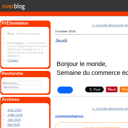
PrÉSentation
<< Journée découverte en
3 octobre 2019
Blog
: le blog chestrolais
Jeudi
Description
: Le blog retrace
le plus régulièrement et le plus
fidèlement possible la vie à
Neufchâteau (Luxembourg-
Belgique).
Contact
Bonjour le monde,
Semaine du commerce éq
Recherche
Rep
Archives
<< Journée découverte en
Août 2026
Juillet 2026
commentaires
Juin 2026
Mai 2026
Ajouter un commentaire