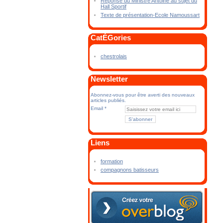
Réponse du Ministre Antoine au sujet du
Hall Sportif
Texte de présentation-Ecole Namoussart
CatÉGories
chestrolais
Newsletter
Abonnez-vous pour être averti des nouveaux
articles publiés.
Email
Liens
formation
compagnons batisseurs