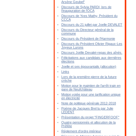
Arsène Geubel"
Discours de Sylvia PARDI, lors de
l'inauguration de l'OCA
Discours de Yves Mathy, Président du
CCCA
Discours du 21 juillet par Joelle DEVALET
Discours du Directeur général de la
commune
Discours du Président de l'Harmonie
Discours du Président Olivier Rigaux-Les
Joyeux Lurons
Discours Joëlle Devalet-repas des aînés.
Félicitations aux candidats aux dernières
élections
Joelle et ses épouvantails (allocution)
Links
Lors de la première pierre de la future
crèche
Motion pour le maintien de l'arrêt train en
gare de Neufchâteau
Motion votée pour une tarification unique
en électricité
Note de politique générale 2012-2018
Poème de Jacques Brel lu par Julie
LEDENT
Présentation du projet "FINGERFOOF"
Quatre pensionnés et allocution de la
Préfète
Réglement d'ordre intérieur