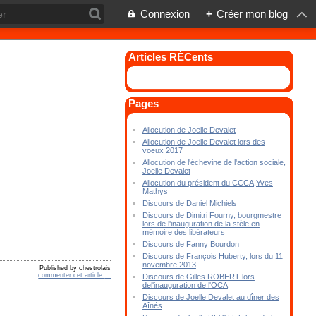
Connexion
+
Créer mon blog
Articles RÉCents
Pages
Allocution de Joelle Devalet
Allocution de Joelle Devalet lors des
voeux 2017
Allocution de l'échevine de l'action sociale,
Joelle Devalet
Allocution du président du CCCA,Yves
Mathys
Discours de Daniel Michiels
Discours de Dimitri Fourny, bourgmestre
lors de l'inauguration de la stèle en
mémoire des libérateurs
Discours de Fanny Bourdon
Discours de François Huberty, lors du 11
novembre 2013
Published by chestrolais
commenter cet article
…
Discours de Gilles ROBERT lors
del'inauguration de l'OCA
Discours de Joelle Devalet au dîner des
Aînés