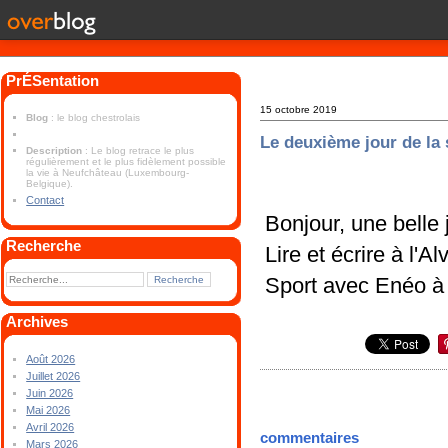
PrÉSentation
15 octobre 2019
Blog
: le blog chestrolais
Le deuxième jour de la
Description
: Le blog retrace le plus
régulièrement et le plus fidèlement possible
la vie à Neufchâteau (Luxembourg-
Belgique).
Contact
Bonjour, une belle
Recherche
Lire et écrire à l'
Sport avec Enéo à 
Archives
Août 2026
Juillet 2026
Juin 2026
Mai 2026
Avril 2026
commentaires
Mars 2026