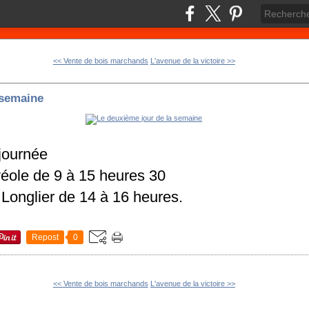
<< Vente de bois marchands
L'avenue de la victoire >>
 semaine
 journée
Alvéole de 9 à 15 heures 30
Longlier de 14 à 16 heures.
Repost
0
<< Vente de bois marchands
L'avenue de la victoire >>