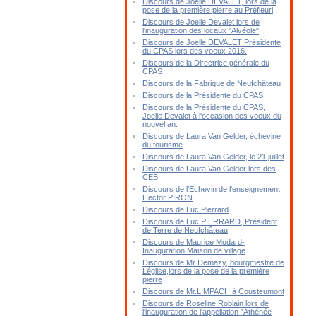
Discours de Joelle DEVALET, lors de la
pose de la première pierre au Préfleuri
Discours de Joelle Devalet lors de
l'inauguration des locaux "Alvéole"
Discours de Joelle DEVALET Présidente
du CPAS lors des voeux 2016.
Discours de la Directrice générale du
CPAS
Discours de la Fabrique de Neufchâteau
Discours de la Présidente du CPAS
Discours de la Présidente du CPAS,
Joelle Devalet à l'occasion des voeux du
nouvel an.
Discours de Laura Van Gelder, échevine
du tourisme
Discours de Laura Van Gelder, le 21 juillet
Discours de Laura Van Gelder lors des
CEB
Discours de l'Echevin de l'enseignement
Hector PIRON
Discours de Luc Pierrard
Discours de Luc PIERRARD, Président
de Terre de Neufchâteau
Discours de Maurice Modard-
Inauguration Maison de village
Discours de Mr Demazy, bourgmestre de
Léglise,lors de la pose de la première
pierre
Discours de Mr.LIMPACH à Cousteumont
Discours de Roseline Roblain lors de
l'inauguration de l'appellation "Athénée