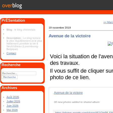
PrÉSentation
<< Mard
19 novembre 2019
Blog
: le blog chestrolais
Avenue de la victoire
Description
: Le blog retrace
le plus régulièrement et le plus
fidèlement possible la vie à
Neufchâteau (Luxembourg-
Belgique).
Contact
Voici la situation de l'ave
des travaux.
Recherche
Il vous suffit de cliquer su
photo de ce lien.
Archives
Avenue de la victoire
Août 2026
Juillet 2026
30 new photos added to shared album
Juin 2026
Mai 2026