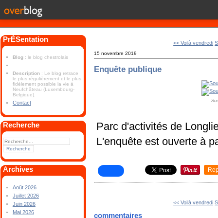
PrÉSentation
<< Voilà vendredi
S
15 novembre 2019
Blog
: le blog chestrolais
Enquête publique
Description
: Le blog retrace
le plus régulièrement et le plus
fidèlement possible la vie à
Neufchâteau (Luxembourg-
Belgique).
Sou
Contact
Parc d'activités de Longlie
Recherche
L'enquête est ouverte à par
Archives
Rep
Août 2026
Juillet 2026
<< Voilà vendredi
S
Juin 2026
Mai 2026
commentaires