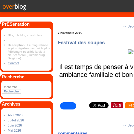
PrÉSentation
<< Jeu
7 novembre 2019
Blog
: le blog chestrolais
Festival des soupes
Description
: Le blog retrace
le plus régulièrement et le plus
fidèlement possible la vie à
Neufchâteau (Luxembourg-
Belgique).
Contact
Il est temps de penser à v
ambiance familiale et bon
Recherche
Archives
Rep
Août 2026
Juillet 2026
<< Jeu
Juin 2026
Mai 2026
commentaires