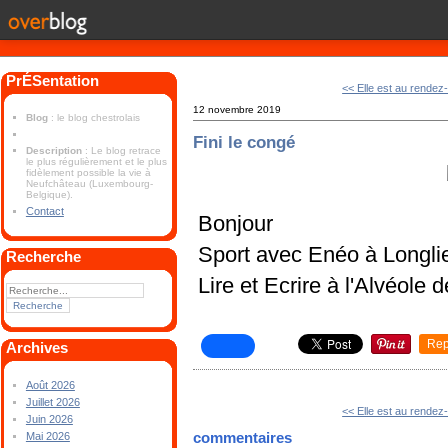
PrÉSentation
<< Elle est au rendez
12 novembre 2019
Blog
: le blog chestrolais
Fini le congé
Description
: Le blog retrace
le plus régulièrement et le plus
fidèlement possible la vie à
Neufchâteau (Luxembourg-
Belgique).
Contact
Bonjour
Sport avec Enéo à Longli
Recherche
Lire et Ecrire à l'Alvéole
Rep
Archives
Août 2026
Juillet 2026
<< Elle est au rendez
Juin 2026
commentaires
Mai 2026