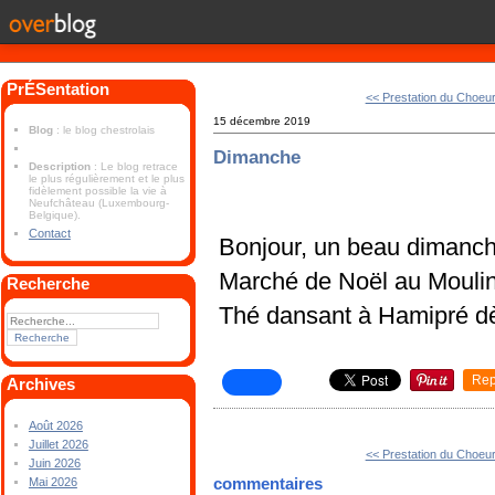
PrÉSentation
<< Prestation du Choeur 
15 décembre 2019
Blog
: le blog chestrolais
Dimanche
Description
: Le blog retrace
le plus régulièrement et le plus
fidèlement possible la vie à
Neufchâteau (Luxembourg-
Belgique).
Contact
Bonjour, un beau dimanc
Marché de Noël au Moulin
Recherche
Thé dansant à Hamipré d
Rep
Archives
Août 2026
Juillet 2026
<< Prestation du Choeur 
Juin 2026
commentaires
Mai 2026