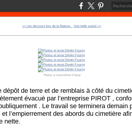
<< Les discours lors de la Maison...
Une belle soirée >>
Photos et texte:Dimitri Fourny
 dépôt de terre et de remblais à côté du cimeti
lètement évacué par l’entreprise PIROT , conf
ubliquement . Le travail se terminera demain 
 et l’empierrement des abords du cimetière afin
e nette.