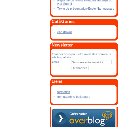
Réponse du Ministre Antoine au sujet du
Hall Sportif
Texte de présentation-Ecole Namoussart
CatÉGories
chestrolais
Newsletter
Abonnez-vous pour être averti des nouveaux
articles publiés.
Email
Liens
formation
compagnons batisseurs