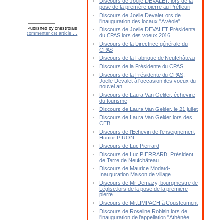
Discours de Joelle DEVALET, lors de la
pose de la première pierre au Préfleuri
Discours de Joelle Devalet lors de
l'inauguration des locaux "Alvéole"
Published by chestrolais
Discours de Joelle DEVALET Présidente
commenter cet article
…
du CPAS lors des voeux 2016.
Discours de la Directrice générale du
CPAS
Discours de la Fabrique de Neufchâteau
Discours de la Présidente du CPAS
Discours de la Présidente du CPAS,
Joelle Devalet à l'occasion des voeux du
nouvel an.
Discours de Laura Van Gelder, échevine
du tourisme
Discours de Laura Van Gelder, le 21 juillet
Discours de Laura Van Gelder lors des
CEB
Discours de l'Echevin de l'enseignement
Hector PIRON
Discours de Luc Pierrard
Discours de Luc PIERRARD, Président
de Terre de Neufchâteau
Discours de Maurice Modard-
Inauguration Maison de village
Discours de Mr Demazy, bourgmestre de
Léglise,lors de la pose de la première
pierre
Discours de Mr.LIMPACH à Cousteumont
Discours de Roseline Roblain lors de
l'inauguration de l'appellation "Athénée