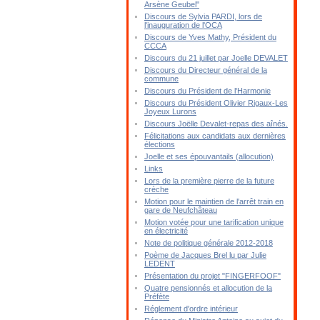
Arsène Geubel"
Discours de Sylvia PARDI, lors de
l'inauguration de l'OCA
Discours de Yves Mathy, Président du
CCCA
Discours du 21 juillet par Joelle DEVALET
Discours du Directeur général de la
commune
Discours du Président de l'Harmonie
Discours du Président Olivier Rigaux-Les
Joyeux Lurons
Discours Joëlle Devalet-repas des aînés.
Félicitations aux candidats aux dernières
élections
Joelle et ses épouvantails (allocution)
Links
Lors de la première pierre de la future
crèche
Motion pour le maintien de l'arrêt train en
gare de Neufchâteau
Motion votée pour une tarification unique
en électricité
Note de politique générale 2012-2018
Poème de Jacques Brel lu par Julie
LEDENT
Présentation du projet "FINGERFOOF"
Quatre pensionnés et allocution de la
Préfète
Réglement d'ordre intérieur