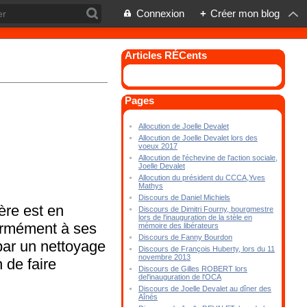
Connexion
+
Créer mon blog
Articles RÉCents
Pages
Allocution de Joelle Devalet
Allocution de Joelle Devalet lors des
voeux 2017
Allocution de l'échevine de l'action sociale,
Joelle Devalet
Allocution du président du CCCA,Yves
Mathys
Discours de Daniel Michiels
ère est en
Discours de Dimitri Fourny, bourgmestre
lors de l'inauguration de la stèle en
ormément à ses
mémoire des libérateurs
Discours de Fanny Bourdon
par un nettoyage
Discours de François Huberty, lors du 11
novembre 2013
 de faire
Discours de Gilles ROBERT lors
del'inauguration de l'OCA
Discours de Joelle Devalet au dîner des
Aînés