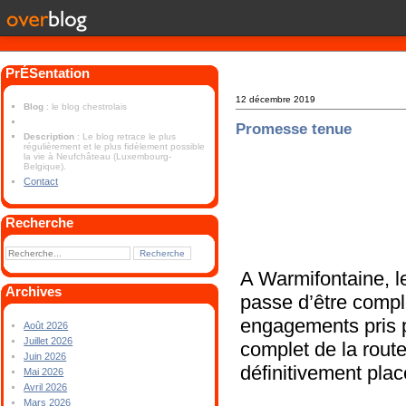
PrÉSentation
12 décembre 2019
Blog
: le blog chestrolais
Promesse tenue
Description
: Le blog retrace le plus
régulièrement et le plus fidèlement possible
la vie à Neufchâteau (Luxembourg-
Belgique).
Contact
Recherche
A Warmifontaine, le
Archives
passe d’être comp
engagements pris p
Août 2026
Juillet 2026
complet de la route
Juin 2026
définitivement plac
Mai 2026
Avril 2026
Mars 2026