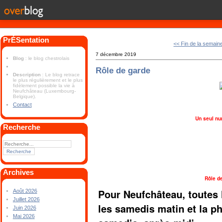
PrÉSentation
<< Fin de la semain
7 décembre 2019
Blog
: le blog chestrolais
Rôle de garde
Description
: Le blog retrace
le plus régulièrement et le plus
fidèlement possible la vie à
Neufchâteau (Luxembourg-
Belgique).
Contact
Un seul nu
Recherche
Archives
Rôle d
Pour Neufchâteau, toutes 
Août 2026
Juillet 2026
les samedis matin et la 
Juin 2026
Mai 2026