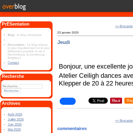
PrÉSentation
<< Brocante 
23 janvier 2020
Blog
: le blog chestrolais
Jeudi
Description
: Le blog retrace
le plus régulièrement et le plus
fidèlement possible la vie à
Neufchâteau (Luxembourg-
Belgique).
Contact
Bonjour, une excellente j
Atelier Ceiligh dances av
Recherche
Klepper de 20 à 22 heure
Rep
Archives
Août 2026
Juillet 2026
<< Brocante 
Juin 2026
commentaires
Mai 2026