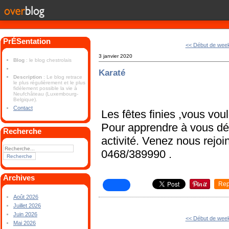
PrÉSentation
<< Début de wee
3 janvier 2020
Blog
: le blog chestrolais
Karaté
Description
: Le blog retrace
le plus régulièrement et le plus
fidèlement possible la vie à
Neufchâteau (Luxembourg-
Belgique).
Contact
Les fêtes finies ,vous voul
Pour apprendre à vous dé
Recherche
activité. Venez nous rejo
0468/389990 .
Archives
Rep
Août 2026
Juillet 2026
Juin 2026
<< Début de wee
Mai 2026