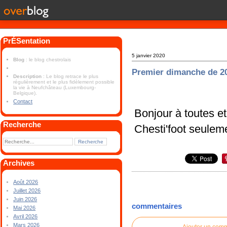
PrÉSentation
5 janvier 2020
Blog
: le blog chestrolais
Premier dimanche de 2
Description
: Le blog retrace le plus
régulièrement et le plus fidèlement possible
la vie à Neufchâteau (Luxembourg-
Belgique).
Contact
Bonjour à toutes et
Recherche
Chesti'foot seulem
Archives
Août 2026
Juillet 2026
Juin 2026
commentaires
Mai 2026
Avril 2026
Mars 2026
Ajouter un com