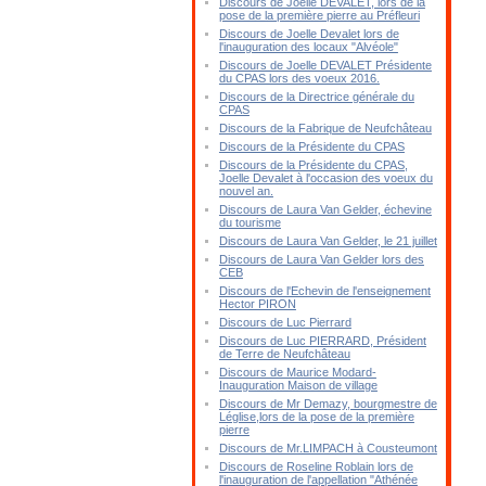
Discours de Joelle DEVALET, lors de la
pose de la première pierre au Préfleuri
Discours de Joelle Devalet lors de
l'inauguration des locaux "Alvéole"
Discours de Joelle DEVALET Présidente
du CPAS lors des voeux 2016.
Discours de la Directrice générale du
CPAS
Discours de la Fabrique de Neufchâteau
Discours de la Présidente du CPAS
Discours de la Présidente du CPAS,
Joelle Devalet à l'occasion des voeux du
nouvel an.
Discours de Laura Van Gelder, échevine
du tourisme
Discours de Laura Van Gelder, le 21 juillet
Discours de Laura Van Gelder lors des
CEB
Discours de l'Echevin de l'enseignement
Hector PIRON
Discours de Luc Pierrard
Discours de Luc PIERRARD, Président
de Terre de Neufchâteau
Discours de Maurice Modard-
Inauguration Maison de village
Discours de Mr Demazy, bourgmestre de
Léglise,lors de la pose de la première
pierre
Discours de Mr.LIMPACH à Cousteumont
Discours de Roseline Roblain lors de
l'inauguration de l'appellation "Athénée