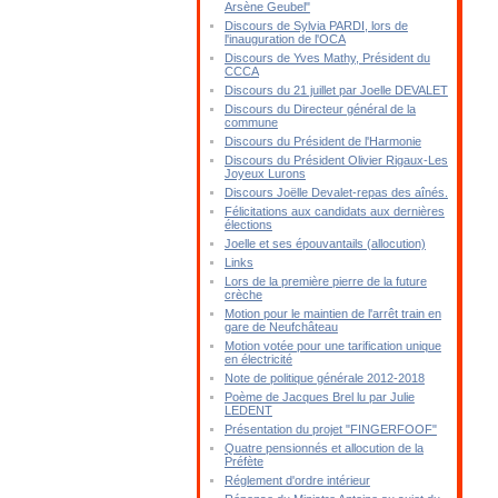
Arsène Geubel"
Discours de Sylvia PARDI, lors de
l'inauguration de l'OCA
Discours de Yves Mathy, Président du
CCCA
Discours du 21 juillet par Joelle DEVALET
Discours du Directeur général de la
commune
Discours du Président de l'Harmonie
Discours du Président Olivier Rigaux-Les
Joyeux Lurons
Discours Joëlle Devalet-repas des aînés.
Félicitations aux candidats aux dernières
élections
Joelle et ses épouvantails (allocution)
Links
Lors de la première pierre de la future
crèche
Motion pour le maintien de l'arrêt train en
gare de Neufchâteau
Motion votée pour une tarification unique
en électricité
Note de politique générale 2012-2018
Poème de Jacques Brel lu par Julie
LEDENT
Présentation du projet "FINGERFOOF"
Quatre pensionnés et allocution de la
Préfète
Réglement d'ordre intérieur