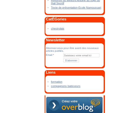
Réponse du Ministre Antoine au sujet du
Hall Sportif
Texte de présentation-Ecole Namoussart
CatÉGories
chestrolais
Newsletter
Abonnez-vous pour être averti des nouveaux
articles publiés.
Email
Liens
formation
compagnons batisseurs