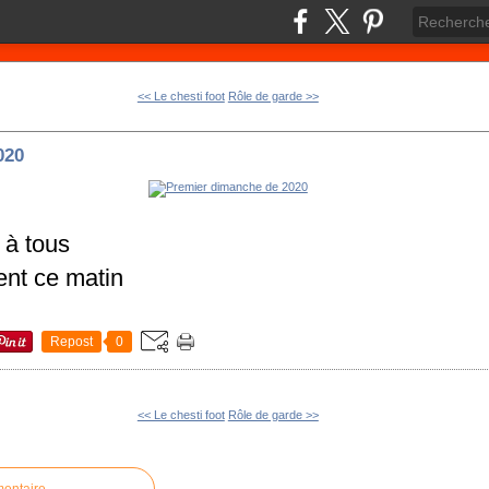
<< Le chesti foot
Rôle de garde >>
020
 à tous
ent ce matin
Repost
0
<< Le chesti foot
Rôle de garde >>
mentaire