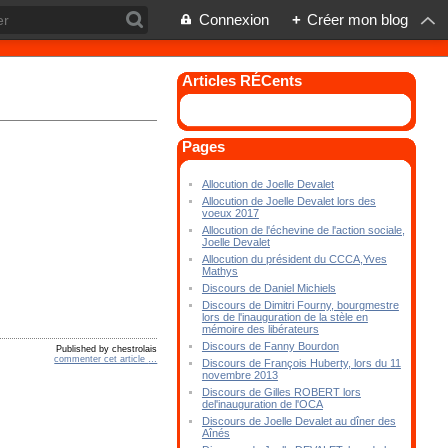
Connexion
+
Créer mon blog
Articles RÉCents
Pages
Allocution de Joelle Devalet
Allocution de Joelle Devalet lors des
voeux 2017
Allocution de l'échevine de l'action sociale,
Joelle Devalet
Allocution du président du CCCA,Yves
Mathys
Discours de Daniel Michiels
Discours de Dimitri Fourny, bourgmestre
lors de l'inauguration de la stèle en
mémoire des libérateurs
Discours de Fanny Bourdon
Published by chestrolais
commenter cet article
…
Discours de François Huberty, lors du 11
novembre 2013
Discours de Gilles ROBERT lors
del'inauguration de l'OCA
Discours de Joelle Devalet au dîner des
Aînés