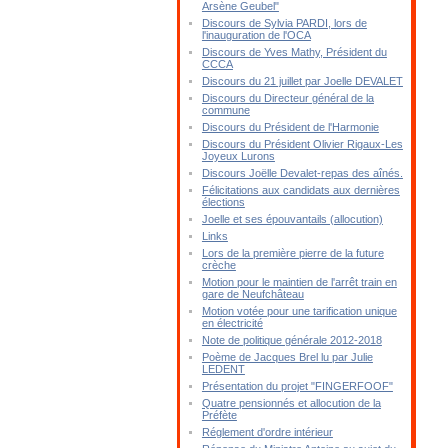
Arsène Geubel"
Discours de Sylvia PARDI, lors de
l'inauguration de l'OCA
Discours de Yves Mathy, Président du
CCCA
Discours du 21 juillet par Joelle DEVALET
Discours du Directeur général de la
commune
Discours du Président de l'Harmonie
Discours du Président Olivier Rigaux-Les
Joyeux Lurons
Discours Joëlle Devalet-repas des aînés.
Félicitations aux candidats aux dernières
élections
Joelle et ses épouvantails (allocution)
Links
Lors de la première pierre de la future
crèche
Motion pour le maintien de l'arrêt train en
gare de Neufchâteau
Motion votée pour une tarification unique
en électricité
Note de politique générale 2012-2018
Poème de Jacques Brel lu par Julie
LEDENT
Présentation du projet "FINGERFOOF"
Quatre pensionnés et allocution de la
Préfète
Réglement d'ordre intérieur