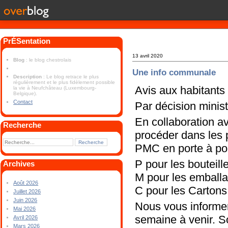
PrÉSentation
13 avril 2020
Blog
: le blog chestrolais
Une info communale
Description
: Le blog retrace le plus
régulièrement et le plus fidèlement possible
Avis aux habitan
la vie à Neufchâteau (Luxembourg-
Belgique).
Contact
Par décision minist
En collaboration a
Recherche
procéder dans les 
PMC en porte à port
P pour les bouteill
Archives
M pour les emballa
Août 2026
C pour les Cartons
Juillet 2026
Juin 2026
Nous vous informer
Mai 2026
semaine à venir. So
Avril 2026
Mars 2026