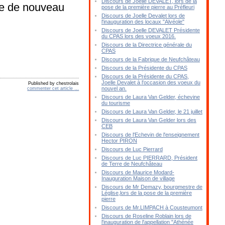
Discours de Joelle DEVALET, lors de la
e de nouveau
pose de la première pierre au Préfleuri
Discours de Joelle Devalet lors de
l'inauguration des locaux "Alvéole"
Discours de Joelle DEVALET Présidente
du CPAS lors des voeux 2016.
Discours de la Directrice générale du
CPAS
Discours de la Fabrique de Neufchâteau
Discours de la Présidente du CPAS
Discours de la Présidente du CPAS,
Joelle Devalet à l'occasion des voeux du
Published by chestrolais
nouvel an.
commenter cet article
…
Discours de Laura Van Gelder, échevine
du tourisme
Discours de Laura Van Gelder, le 21 juillet
Discours de Laura Van Gelder lors des
CEB
Discours de l'Echevin de l'enseignement
Hector PIRON
Discours de Luc Pierrard
Discours de Luc PIERRARD, Président
de Terre de Neufchâteau
Discours de Maurice Modard-
Inauguration Maison de village
Discours de Mr Demazy, bourgmestre de
Léglise,lors de la pose de la première
pierre
Discours de Mr.LIMPACH à Cousteumont
Discours de Roseline Roblain lors de
l'inauguration de l'appellation "Athénée