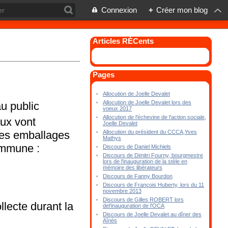
Connexion
+
Créer mon blog
Articles RÉCents
Pages
Allocution de Joelle Devalet
Allocution de Joelle Devalet lors des
au public
voeux 2017
Allocution de l'échevine de l'action sociale,
aux vont
Joelle Devalet
des emballages
Allocution du président du CCCA,Yves
Mathys
commune :
Discours de Daniel Michiels
Discours de Dimitri Fourny, bourgmestre
lors de l'inauguration de la stèle en
mémoire des libérateurs
Discours de Fanny Bourdon
Discours de François Huberty, lors du 11
novembre 2013
Discours de Gilles ROBERT lors
lecte durant la
del'inauguration de l'OCA
Discours de Joelle Devalet au dîner des
Aînés