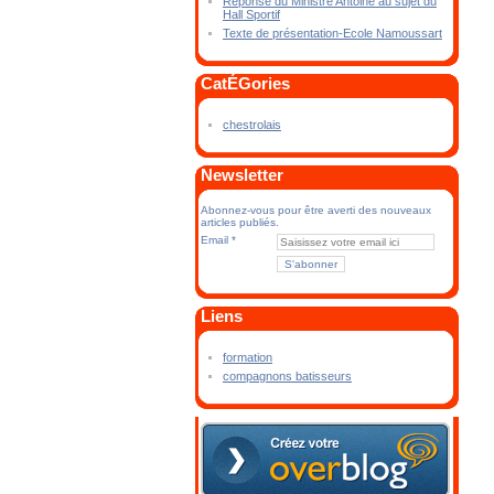
Réponse du Ministre Antoine au sujet du
Hall Sportif
Texte de présentation-Ecole Namoussart
CatÉGories
chestrolais
Newsletter
Abonnez-vous pour être averti des nouveaux
articles publiés.
Email
Liens
formation
compagnons batisseurs