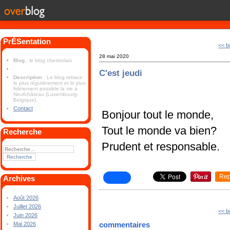
PrÉSentation
<< b
28 mai 2020
Blog
: le blog chestrolais
C'est jeudi
Description
: Le blog retrace
le plus régulièrement et le plus
fidèlement possible la vie à
Neufchâteau (Luxembourg-
Belgique).
Contact
Bonjour tout le monde,
Tout le monde va bien?
Recherche
Prudent et responsable.
Rep
Archives
Août 2026
Juillet 2026
<< b
Juin 2026
commentaires
Mai 2026