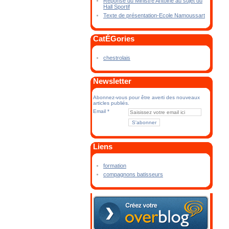
Réponse du Ministre Antoine au sujet du
Hall Sportif
Texte de présentation-Ecole Namoussart
CatÉGories
chestrolais
Newsletter
Abonnez-vous pour être averti des nouveaux
articles publiés.
Email
Liens
formation
compagnons batisseurs