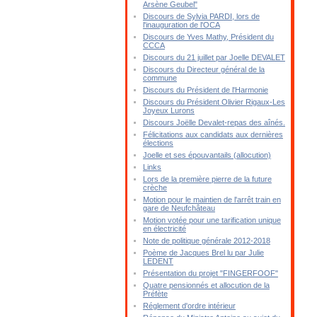
Arsène Geubel"
Discours de Sylvia PARDI, lors de
l'inauguration de l'OCA
Discours de Yves Mathy, Président du
CCCA
Discours du 21 juillet par Joelle DEVALET
Discours du Directeur général de la
commune
Discours du Président de l'Harmonie
Discours du Président Olivier Rigaux-Les
Joyeux Lurons
Discours Joëlle Devalet-repas des aînés.
Félicitations aux candidats aux dernières
élections
Joelle et ses épouvantails (allocution)
Links
Lors de la première pierre de la future
crèche
Motion pour le maintien de l'arrêt train en
gare de Neufchâteau
Motion votée pour une tarification unique
en électricité
Note de politique générale 2012-2018
Poème de Jacques Brel lu par Julie
LEDENT
Présentation du projet "FINGERFOOF"
Quatre pensionnés et allocution de la
Préfète
Réglement d'ordre intérieur