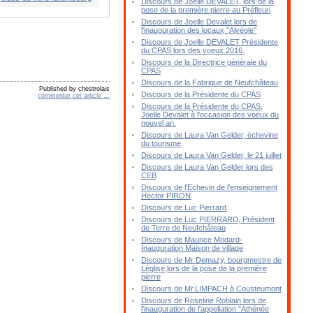
Discours de Joelle DEVALET, lors de la
pose de la première pierre au Préfleuri
Discours de Joelle Devalet lors de
l'inauguration des locaux "Alvéole"
Discours de Joelle DEVALET Présidente
du CPAS lors des voeux 2016.
Discours de la Directrice générale du
CPAS
Discours de la Fabrique de Neufchâteau
Published by chestrolais
Discours de la Présidente du CPAS
commenter cet article
…
Discours de la Présidente du CPAS,
Joelle Devalet à l'occasion des voeux du
nouvel an.
Discours de Laura Van Gelder, échevine
du tourisme
Discours de Laura Van Gelder, le 21 juillet
Discours de Laura Van Gelder lors des
CEB
Discours de l'Echevin de l'enseignement
Hector PIRON
Discours de Luc Pierrard
Discours de Luc PIERRARD, Président
de Terre de Neufchâteau
Discours de Maurice Modard-
Inauguration Maison de village
Discours de Mr Demazy, bourgmestre de
Léglise,lors de la pose de la première
pierre
Discours de Mr.LIMPACH à Cousteumont
Discours de Roseline Roblain lors de
l'inauguration de l'appellation "Athénée