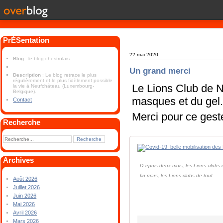
PrÉSentation
22 mai 2020
Blog
: le blog chestrolais
Un grand merci
Description
: Le blog retrace le plus
régulièrement et le plus fidèlement possible
Le Lions Club de N
la vie à Neufchâteau (Luxembourg-
Belgique).
masques et du gel
Contact
Merci pour ce gest
Recherche
Archives
D epuis deux mois, les Lions clubs 
fin mars, les Lions clubs de tout
Août 2026
Juillet 2026
Juin 2026
Mai 2026
Avril 2026
Mars 2026