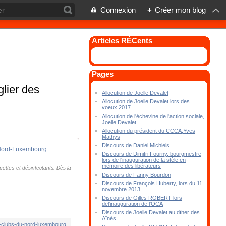
Connexion
+
Créer mon blog
Articles RÉCents
Pages
lier des
Allocution de Joelle Devalet
Allocution de Joelle Devalet lors des
voeux 2017
Allocution de l'échevine de l'action sociale,
Joelle Devalet
Allocution du président du CCCA,Yves
Mathys
Discours de Daniel Michiels
u Nord-Luxembourg
Discours de Dimitri Fourny, bourgmestre
lors de l'inauguration de la stèle en
mémoire des libérateurs
pettes et désinfectants. Dès la
Discours de Fanny Bourdon
Discours de François Huberty, lors du 11
novembre 2013
Discours de Gilles ROBERT lors
del'inauguration de l'OCA
Discours de Joelle Devalet au dîner des
Aînés
ns-clubs-du-nord-luxembourg