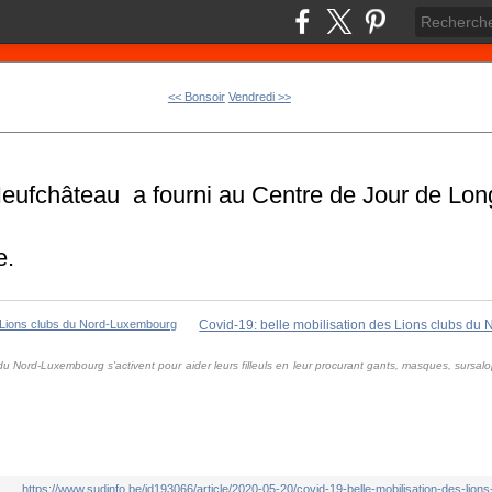
<< Bonsoir
Vendredi >>
eufchâteau a fourni au Centre de Jour de Long
.
e.
Covid-19: belle mobilisation des Lions clubs d
du Nord-Luxembourg s'activent pour aider leurs filleuls en leur procurant gants, masques, sursalo
https://www.sudinfo.be/id193066/article/2020-05-20/covid-19-belle-mobilisation-des-lio