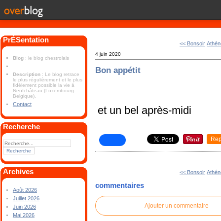
PrÉSentation
<< Bonsoir
Athén
4 juin 2020
Blog
: le blog chestrolais
Bon appétit
Description
: Le blog retrace
le plus régulièrement et le plus
fidèlement possible la vie à
Neufchâteau (Luxembourg-
Belgique).
Contact
et un bel après-midi
Recherche
Rep
Archives
<< Bonsoir
Athén
commentaires
Août 2026
Juillet 2026
Ajouter un commentaire
Juin 2026
Mai 2026