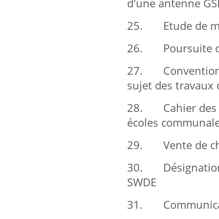
d'une antenne GSM
25. Etude de mai
26. Poursuite de
27. Convention d
sujet des travaux
28. Cahier des ch
écoles communal
29. Vente de chem
30. Désignation d
SWDE
31. Communication