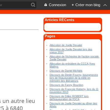
Connexion
+
Créer mon blog
Articles RÉCents
Pages
Allocution de Joelle Devalet
Allocution de Joelle Devalet lors des
voeux 2017
Allocution de l'échevine de l'action sociale,
Joelle Devalet
Allocution du président du CCCA,Yves
Mathys
Discours de Daniel Michiels
Discours de Dimitri Fourny, bourgmestre
lors de l'inauguration de la stèle en
mémoire des libérateurs
Discours de Fanny Bourdon
Discours de François Huberty, lors du 11
novembre 2013
Discours de Gilles ROBERT lors
un autre lieu
del'inauguration de l'OCA
Discours de Joelle Devalet au dîner des
 25 à 6840
Aînés