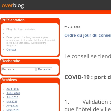
PrÉSentation
25 août 2020
Blog
: le blog chestrolais
Ordre du jour du conse
Description
: Le blog retrace le plus
régulièrement et le plus fidèlement possible
la vie à Neufchâteau (Luxembourg-
Belgique).
Contact
Le conseil se tien
Recherche
COVID-19 : port 
Archives
Août 2026
Juillet 2026
Juin 2026
1. Validation de
Mai 2026
Avril 2026
que l'hôtel de vill
Mars 2026