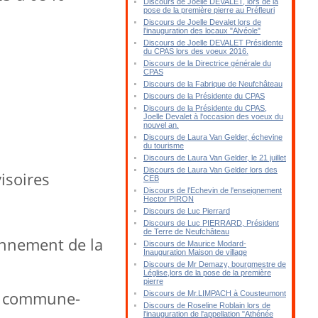
Discours de Joelle DEVALET, lors de la
pose de la première pierre au Préfleuri
Discours de Joelle Devalet lors de
l'inauguration des locaux "Alvéole"
Discours de Joelle DEVALET Présidente
du CPAS lors des voeux 2016.
Discours de la Directrice générale du
CPAS
Discours de la Fabrique de Neufchâteau
Discours de la Présidente du CPAS
Discours de la Présidente du CPAS,
Joelle Devalet à l'occasion des voeux du
nouvel an.
Discours de Laura Van Gelder, échevine
du tourisme
Discours de Laura Van Gelder, le 21 juillet
Discours de Laura Van Gelder lors des
isoires
CEB
Discours de l'Echevin de l'enseignement
Hector PIRON
Discours de Luc Pierrard
Discours de Luc PIERRARD, Président
de Terre de Neufchâteau
onnement de la
Discours de Maurice Modard-
Inauguration Maison de village
Discours de Mr Demazy, bourgmestre de
Léglise,lors de la pose de la première
pierre
n commune-
Discours de Mr.LIMPACH à Cousteumont
Discours de Roseline Roblain lors de
l'inauguration de l'appellation "Athénée