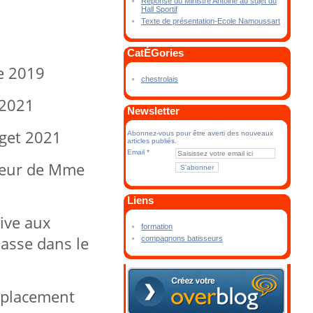
Réponse du Ministre Antoine au sujet du
Hall Sportif
Texte de présentation-Ecole Namoussart
CatÉGories
e 2019
chestrolais
 2021
Newsletter
get 2021
Abonnez-vous pour être averti des nouveaux
articles publiés.
Email
aveur de Mme
Liens
ive aux
formation
asse dans le
compagnons batisseurs
 placement