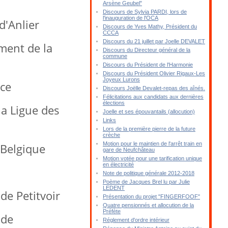
Arsène Geubel"
Discours de Sylvia PARDI, lors de
l'inauguration de l'OCA
'Anlier
Discours de Yves Mathy, Président du
CCCA
Discours du 21 juillet par Joelle DEVALET
ment de la
Discours du Directeur général de la
commune
Discours du Président de l'Harmonie
Discours du Président Olivier Rigaux-Les
Joyeux Lurons
ice
Discours Joëlle Devalet-repas des aînés.
Félicitations aux candidats aux dernières
élections
la Ligue des
Joelle et ses épouvantails (allocution)
Links
Lors de la première pierre de la future
crèche
Motion pour le maintien de l'arrêt train en
 Belgique
gare de Neufchâteau
Motion votée pour une tarification unique
en électricité
Note de politique générale 2012-2018
Poème de Jacques Brel lu par Julie
LEDENT
de Petitvoir
Présentation du projet "FINGERFOOF"
Quatre pensionnés et allocution de la
Préfète
 de
Réglement d'ordre intérieur