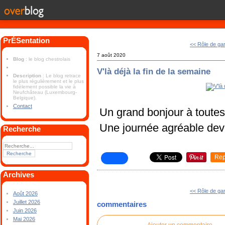
PrÉSentation
<< Rôle de ga
7 août 2020
Blog
: le blog chestrolais
V'là déjà la fin de la semaine
Description
: Le blog retrace
le plus régulièrement et le plus
fidèlement possible la vie à
Neufchâteau (Luxembourg-
Belgique).
Contact
Un grand bonjour à toutes 
Une journée agréable dev
Recherche
Rep
Archives
<< Rôle de ga
Août 2026
Juillet 2026
commentaires
Juin 2026
Mai 2026
Ajouter un commentaire