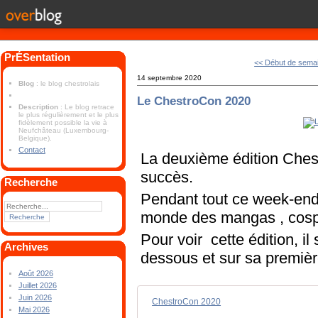
PrÉSentation
<< Début de sema
14 septembre 2020
Blog
: le blog chestrolais
Le ChestroCon 2020
Description
: Le blog retrace
le plus régulièrement et le plus
fidèlement possible la vie à
Neufchâteau (Luxembourg-
Belgique).
Contact
La deuxième édition Ches
succès.
Recherche
Pendant tout ce week-end
monde des mangas , cospl
Pour voir cette édition, il s
Archives
dessous et sur sa premièr
Août 2026
Juillet 2026
Juin 2026
ChestroCon 2020
Mai 2026