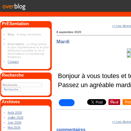
PrÉSentation
<< Les divers
8 septembre 2020
Blog
: le blog chestrolais
Mardi
Description
: Le blog retrace
le plus régulièrement et le plus
fidèlement possible la vie à
Neufchâteau (Luxembourg-
Belgique).
Contact
Bonjour à vous toutes et t
Recherche
Passez un agréable mardi
Archives
Rep
Août 2026
Juillet 2026
<< Les divers
Juin 2026
Mai 2026
commentaires