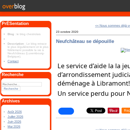
PrÉSentation
<< Nous sommes déjà v
23 octobre 2020
Blog
: le blog chestrolais
Neufchâteau se dépouille
Description
: Le blog retrace
le plus régulièrement et le plus
fidèlement possible la vie à
Neufchâteau (Luxembourg-
Belgique).
Contact
Le service d’aide la la j
d’arrondissement judicia
Recherche
déménage à Libramont!
Un service perdu pour 
Archives
Rep
Août 2026
Juillet 2026
Juin 2026
Mai 2026
<< Nous sommes déjà v