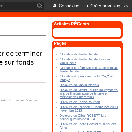
Connexion
+
Créer mon blog
Articles RÉCents
Pages
ser de terminer
Allocution de Joelle Devalet
xé sur fonds
Allocution de Joelle Devalet lors des
voeux 2017
Allocution de l'échevine de l'action sociale,
Joelle Devalet
Allocution du président du CCCA,Yves
Mathys
Discours de Daniel Michiels
Discours de Dimitri Fourny, bourgmestre
lors de l'inauguration de la stèle en
mémoire des libérateurs
radar fixé sur fonds propres .
Discours de Fanny Bourdon
Discours de François Huberty, lors du 11
novembre 2013
Discours de Gilles ROBERT lors
del'inauguration de l'OCA
Discours de Joelle Devalet au dîner des
Aînés