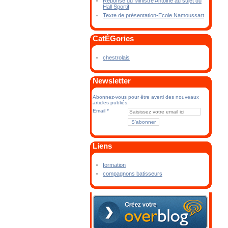
Réponse du Ministre Antoine au sujet du
Hall Sportif
Texte de présentation-Ecole Namoussart
CatÉGories
chestrolais
Newsletter
Abonnez-vous pour être averti des nouveaux
articles publiés.
Email
Liens
formation
compagnons batisseurs