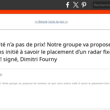
<< Bonsoir
Lever du jour >>
urité n’a pas de prix! Notre groupe va propo
s initié à savoir le placement d’un radar fi
! signé, Dimitri Fourny
ny
rix! Notre groupe va proposer de terminer ce que nous avions initié à savoir le placement d'un 