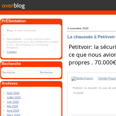
PrÉSentation
3 novembre 2020
Blog
: le blog chestrolais
La chaussée à Petitvoir
Description
: Le blog retrace le plus
régulièrement et le plus fidèlement possible
Petitvoir: la séc
la vie à Neufchâteau (Luxembourg-
Belgique).
Contact
ce que nous avion
propres . 70.000€
Recherche
Dimitri Four
Archives
Petitvoir: la sécurité n'a pas de p
Août 2026
70.000€!
Juillet 2026
Juin 2026
Mai 2026
Avril 2026
Mars 2026