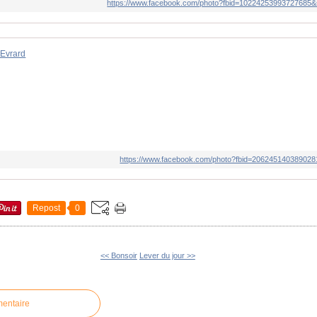
https://www.facebook.com/photo?fbid=10224253993727685
Evrard
https://www.facebook.com/photo?fbid=20624514038902
Repost
0
<< Bonsoir
Lever du jour >>
mentaire