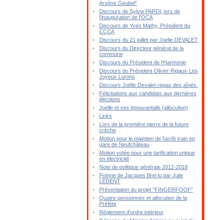
Arsène Geubel"
Discours de Sylvia PARDI, lors de
l'inauguration de l'OCA
Discours de Yves Mathy, Président du
CCCA
Discours du 21 juillet par Joelle DEVALET
Discours du Directeur général de la
commune
Discours du Président de l'Harmonie
Discours du Président Olivier Rigaux-Les
Joyeux Lurons
Discours Joëlle Devalet-repas des aînés.
Félicitations aux candidats aux dernières
élections
Joelle et ses épouvantails (allocution)
Links
Lors de la première pierre de la future
crèche
Motion pour le maintien de l'arrêt train en
gare de Neufchâteau
Motion votée pour une tarification unique
en électricité
Note de politique générale 2012-2018
Poème de Jacques Brel lu par Julie
LEDENT
Présentation du projet "FINGERFOOF"
Quatre pensionnés et allocution de la
Préfète
Réglement d'ordre intérieur