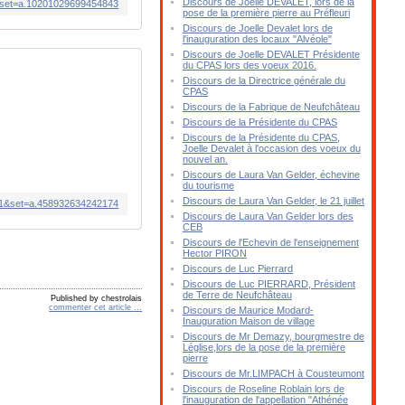
Discours de Joelle DEVALET, lors de la
&set=a.10201029699454843
pose de la première pierre au Préfleuri
Discours de Joelle Devalet lors de
l'inauguration des locaux "Alvéole"
Discours de Joelle DEVALET Présidente
du CPAS lors des voeux 2016.
Discours de la Directrice générale du
CPAS
Discours de la Fabrique de Neufchâteau
Discours de la Présidente du CPAS
Discours de la Présidente du CPAS,
Joelle Devalet à l'occasion des voeux du
nouvel an.
Discours de Laura Van Gelder, échevine
du tourisme
Discours de Laura Van Gelder, le 21 juillet
81&set=a.458932634242174
Discours de Laura Van Gelder lors des
CEB
Discours de l'Echevin de l'enseignement
Hector PIRON
Discours de Luc Pierrard
Discours de Luc PIERRARD, Président
de Terre de Neufchâteau
Published by chestrolais
commenter cet article
…
Discours de Maurice Modard-
Inauguration Maison de village
Discours de Mr Demazy, bourgmestre de
Léglise,lors de la pose de la première
pierre
Discours de Mr.LIMPACH à Cousteumont
Discours de Roseline Roblain lors de
l'inauguration de l'appellation "Athénée