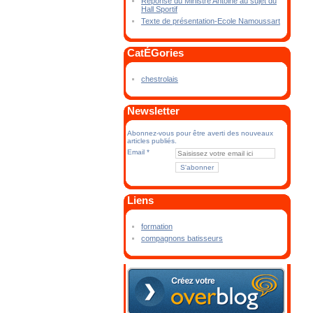
Réponse du Ministre Antoine au sujet du
Hall Sportif
Texte de présentation-Ecole Namoussart
CatÉGories
chestrolais
Newsletter
Abonnez-vous pour être averti des nouveaux
articles publiés.
Email
Liens
formation
compagnons batisseurs