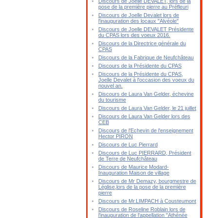
Discours de Joelle DEVALET, lors de la
pose de la première pierre au Préfleuri
Discours de Joelle Devalet lors de
l'inauguration des locaux "Alvéole"
Discours de Joelle DEVALET Présidente
du CPAS lors des voeux 2016.
Discours de la Directrice générale du
CPAS
Discours de la Fabrique de Neufchâteau
Discours de la Présidente du CPAS
Discours de la Présidente du CPAS,
Joelle Devalet à l'occasion des voeux du
nouvel an.
Discours de Laura Van Gelder, échevine
du tourisme
Discours de Laura Van Gelder, le 21 juillet
Discours de Laura Van Gelder lors des
CEB
Discours de l'Echevin de l'enseignement
Hector PIRON
Discours de Luc Pierrard
Discours de Luc PIERRARD, Président
de Terre de Neufchâteau
Discours de Maurice Modard-
Inauguration Maison de village
Discours de Mr Demazy, bourgmestre de
Léglise,lors de la pose de la première
pierre
Discours de Mr.LIMPACH à Cousteumont
Discours de Roseline Roblain lors de
l'inauguration de l'appellation "Athénée