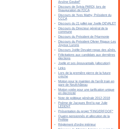
Arsène Geubel"
Discours de Sylvia PARDI, lors de
l'inauguration de l'OCA
Discours de Yves Mathy, Président du
CCCA
Discours du 21 juillet par Joelle DEVALET
Discours du Directeur général de la
commune
Discours du Président de l'Harmonie
Discours du Président Olivier Rigaux-Les
Joyeux Lurons
Discours Joëlle Devalet-repas des aînés.
Félicitations aux candidats aux dernières
élections
Joelle et ses épouvantails (allocution)
Links
Lors de la première pierre de la future
crèche
Motion pour le maintien de l'arrêt train en
gare de Neufchâteau
Motion votée pour une tarification unique
en électricité
Note de politique générale 2012-2018
Poème de Jacques Brel lu par Julie
LEDENT
Présentation du projet "FINGERFOOF"
Quatre pensionnés et allocution de la
Préfète
Réglement d'ordre intérieur