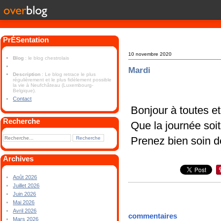
PrÉSentation
10 novembre 2020
Blog
: le blog chestrolais
Mardi
Description
: Le blog retrace le plus
régulièrement et le plus fidèlement possible
la vie à Neufchâteau (Luxembourg-
Belgique).
Contact
Bonjour à toutes et
Recherche
Que la journée soit
Prenez bien soin d
Archives
Août 2026
Juillet 2026
Juin 2026
Mai 2026
Avril 2026
commentaires
Mars 2026