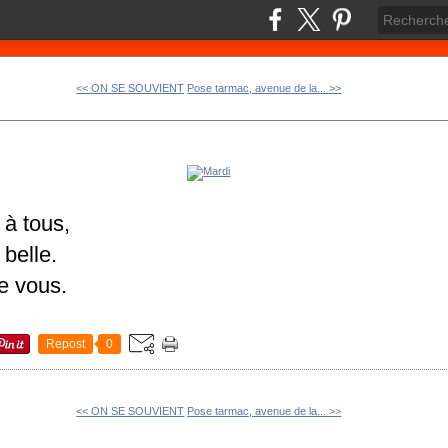
<< ON SE SOUVIENT
Pose tarmac, avenue de la... >>
 à tous,
 belle.
e vous.
Repost
0
<< ON SE SOUVIENT
Pose tarmac, avenue de la... >>